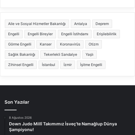
Aile ve Sosyal Hizmetler Bakanlığı
Antalya
Deprem
Engelli
Engelli Bireyler
Engelli İstihdamı
Erişilebilirlik
Görme Engelli
Kanser
Koronavirüs
Otizm
Sağlık Bakanlığı
Tekerlekli Sandalye
Yaşlı
Zihinsel Engelli
İstanbul
İzmir
İşitme Engelli
Son Yazılar
8 Ağustos 2026
Down Judo Millî Takımımız İsveç’te Namağlup Dünya
Şampiyonu!