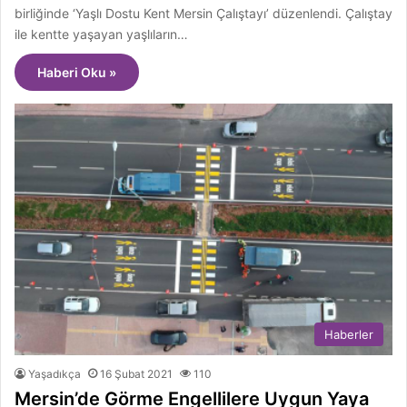
birliğinde ‘Yaşlı Dostu Kent Mersin Çalıştayı’ düzenlendi. Çalıştay
ile kentte yaşayan yaşlıların…
Haberi Oku »
Haberler
Yaşadıkça
16 Şubat 2021
110
Mersin’de Görme Engellilere Uygun Yaya