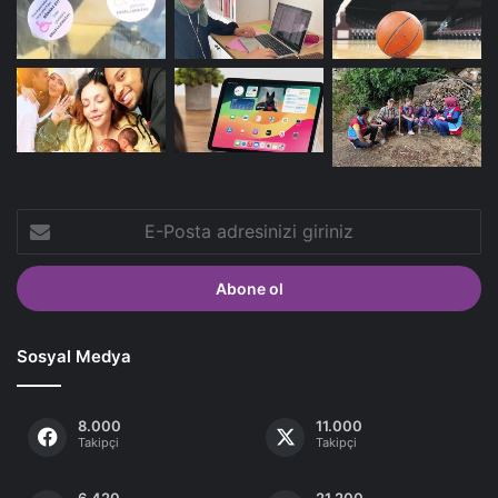
E-
Posta
adresinizi
giriniz
Sosyal Medya
8.000
11.000
Takipçi
Takipçi