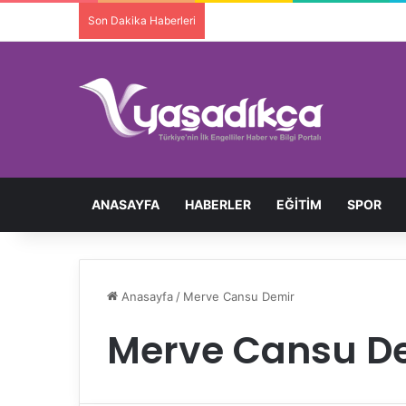
Son Dakika Haberleri
Ortopedik Engelli Bireyi Darbedip 
ANASAYFA
HABERLER
EĞITIM
SPOR
Anasayfa
/
Merve Cansu Demir
Merve Cansu D