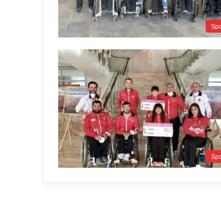
Sp
Sp