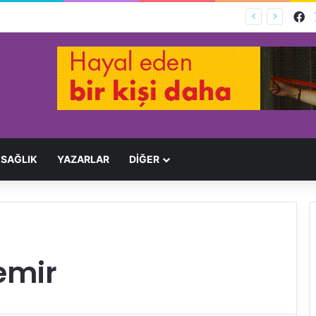
F
Ağır Yaralayan Şüpheli Tutuklandı
SAĞLIK
YAZARLAR
DİĞER
emir