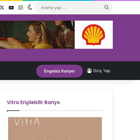
acebook
X
YouTube
Instagram
Dış görünümü değiştir
Arama
yap
...
Giriş Yap
Engelsiz Kariyer
Vitra Erişilebilir Banyo