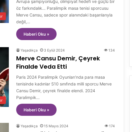
Avrupa şampiyonluğu, olimpiyat hedefi ve güçlü bir
öz farkındalık… Paralimpik masa tenisi sporcusu
Merve Cansu, sadece spor alanındaki başarılarıyla
or
değil,…
Haberi Oku »
Yaşadıkça
3 Eylül 2024
134
Merve Cansu Demir, Çeyrek
Finalde Veda Etti
Paris 2024 Paralimpik Oyunları’nda para masa
tenisinde kadınlar S10 sınıfında milli sporcu Merve
Cansu Demir, çeyrek finalde elendi. 2024
Paralimpik…
or
Haberi Oku »
Yaşadıkça
15 Mayıs 2024
174