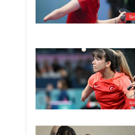
Sp
Sp