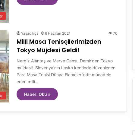
or
Yaşadıkça
6 Haziran 2021
70
Milli Masa Tenisçilerimizden
Tokyo Müjdesi Geldi!
Nergiz Altıntaş ve Merve Cansu Demir’den Tokyo
müjdesi! Slovenya’nın Lasko kentinde düzenlenen
Para Masa Tenisi Dünya Elemeleri’nde mücadele
eden milli…
Haberi Oku »
or