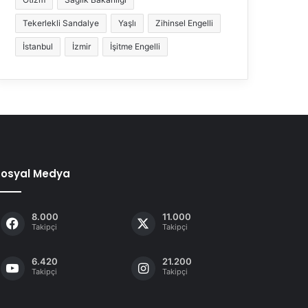
Tekerlekli Sandalye
Yaşlı
Zihinsel Engelli
İstanbul
İzmir
İşitme Engelli
Sosyal Medya
8.000
11.000
Takipçi
Takipçi
6.420
21.200
Takipçi
Takipçi