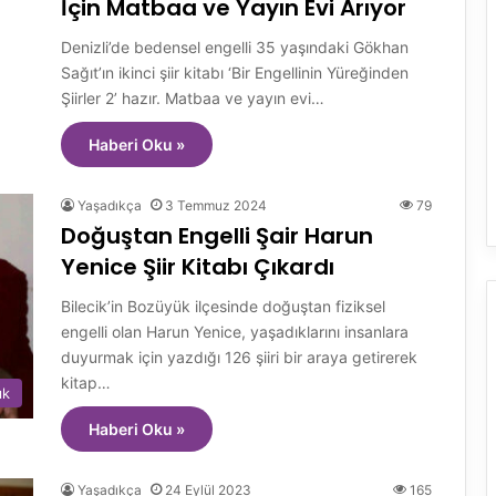
İçin Matbaa ve Yayın Evi Arıyor
Denizli’de bedensel engelli 35 yaşındaki Gökhan
Sağıt’ın ikinci şiir kitabı ‘Bir Engellinin Yüreğinden
Şiirler 2’ hazır. Matbaa ve yayın evi…
Haberi Oku »
Yaşadıkça
3 Temmuz 2024
79
Doğuştan Engelli Şair Harun
Yenice Şiir Kitabı Çıkardı
Bilecik’in Bozüyük ilçesinde doğuştan fiziksel
engelli olan Harun Yenice, yaşadıklarını insanlara
duyurmak için yazdığı 126 şiiri bir araya getirerek
kitap…
ık
Haberi Oku »
Yaşadıkça
24 Eylül 2023
165