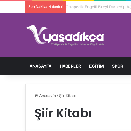
Son Dakika Haberleri
Ortopedik Engelli Bireyi Darbedip 
ANASAYFA
HABERLER
EĞITIM
SPOR
Anasayfa
/
Şiir Kitabı
Şiir Kitabı