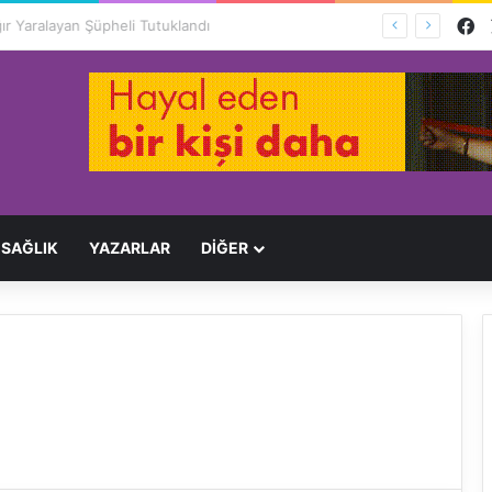
F
Ağır Yaralayan Şüpheli Tutuklandı
SAĞLIK
YAZARLAR
DİĞER