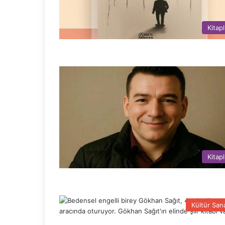
Kitapl
Kitapl
Kültür San