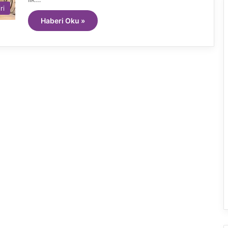
ri
Haberi Oku »