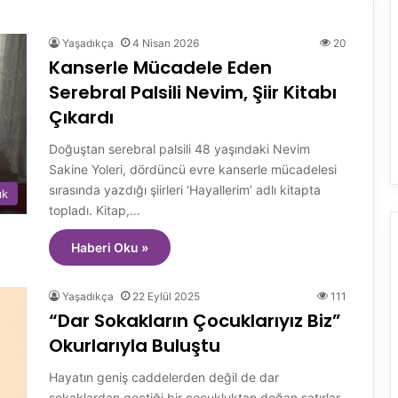
Yaşadıkça
4 Nisan 2026
20
Kanserle Mücadele Eden
Serebral Palsili Nevim, Şiir Kitabı
Çıkardı
Doğuştan serebral palsili 48 yaşındaki Nevim
Sakine Yoleri, dördüncü evre kanserle mücadelesi
sırasında yazdığı şiirleri ‘Hayallerim’ adlı kitapta
ık
topladı. Kitap,…
Haberi Oku »
Yaşadıkça
22 Eylül 2025
111
“Dar Sokakların Çocuklarıyız Biz”
Okurlarıyla Buluştu
Hayatın geniş caddelerden değil de dar
sokaklardan geçtiği bir çocukluktan doğan satırlar,