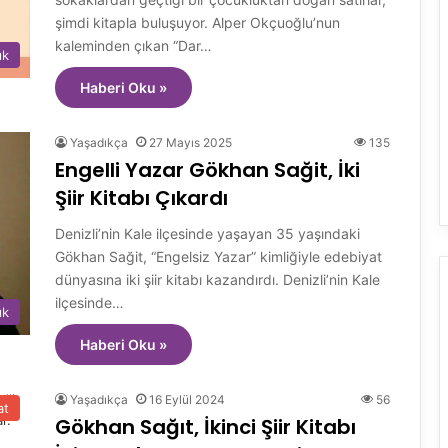
şimdi kitapla buluşuyor. Alper Okçuoğlu’nun
kaleminden çıkan “Dar…
ık
Haberi Oku »
Yaşadıkça
27 Mayıs 2025
135
Engelli Yazar Gökhan Sağit, İki
Şiir Kitabı Çıkardı
Denizli’nin Kale ilçesinde yaşayan 35 yaşındaki
Gökhan Sağit, “Engelsiz Yazar” kimliğiyle edebiyat
dünyasına iki şiir kitabı kazandırdı. Denizli’nin Kale
ilçesinde…
ık
Haberi Oku »
Yaşadıkça
16 Eylül 2024
56
at
Gökhan Sağıt, İkinci Şiir Kitabı