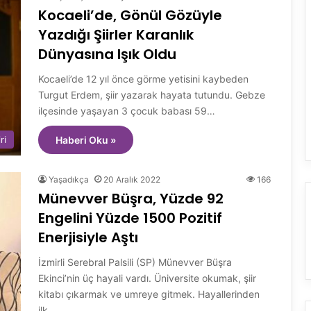
Kocaeli’de, Gönül Gözüyle
Yazdığı Şiirler Karanlık
Dünyasına Işık Oldu
Kocaeli’de 12 yıl önce görme yetisini kaybeden
Turgut Erdem, şiir yazarak hayata tutundu. Gebze
ilçesinde yaşayan 3 çocuk babası 59…
ri
Haberi Oku »
Yaşadıkça
20 Aralık 2022
166
Münevver Büşra, Yüzde 92
Engelini Yüzde 1500 Pozitif
Enerjisiyle Aştı
İzmirli Serebral Palsili (SP) Münevver Büşra
Ekinci’nin üç hayali vardı. Üniversite okumak, şiir
kitabı çıkarmak ve umreye gitmek. Hayallerinden
ilk…