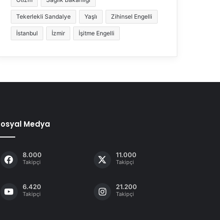
Tekerlekli Sandalye
Yaşlı
Zihinsel Engelli
İstanbul
İzmir
İşitme Engelli
Sosyal Medya
8.000
11.000
Takipçi
Takipçi
6.420
21.200
Takipçi
Takipçi