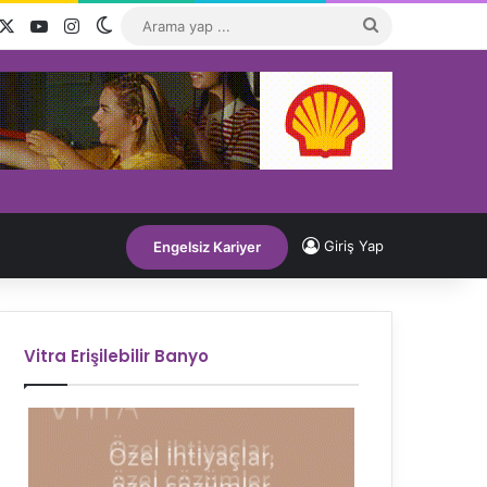
acebook
X
YouTube
Instagram
Dış görünümü değiştir
Arama
yap
...
Giriş Yap
Engelsiz Kariyer
Vitra Erişilebilir Banyo