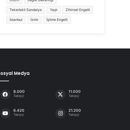
Tekerlekli Sandalye
Yaşlı
Zihinsel Engelli
İstanbul
İzmir
İşitme Engelli
Sosyal Medya
8.000
11.000
Takipçi
Takipçi
6.420
21.200
Takipçi
Takipçi