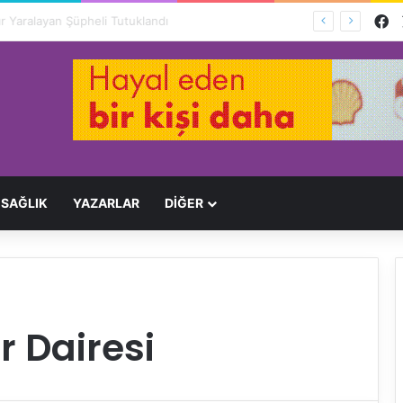
F
Ağır Yaralayan Şüpheli Tutuklandı
SAĞLIK
YAZARLAR
DİĞER
r Dairesi