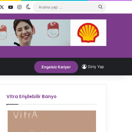
acebook
X
YouTube
Instagram
Dış görünümü değiştir
Arama
yap
...
Giriş Yap
Engelsiz Kariyer
Vitra Erişilebilir Banyo