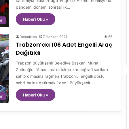
katılımıyla oluşturduğu ‘Engelsiz Hizmet Komisyonu’
pandemi dönemi sonrası ilk…
Haberi Oku »
er
Yaşadıkça
7 Haziran 2021
65
Trabzon’da 106 Adet Engelli Araç
Dağıtıldı
Trabzon Büyükşehir Belediye Başkanı Murat
Zorluoğlu, “Amacımız oldukça zor coğrafi şartlara
sahip olmasına rağmen Trabzon’u ‘engelli dostu
şehri’ haline getirmek.” dedi. Büyükşehir…
Haberi Oku »
er