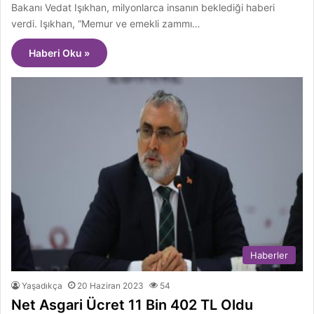
Bakanı Vedat Işıkhan, milyonlarca insanın beklediği haberi
verdi. Işıkhan, “Memur ve emekli zammı…
Haberi Oku »
Haberler
Yaşadıkça
20 Haziran 2023
54
Net Asgari Ücret 11 Bin 402 TL Oldu