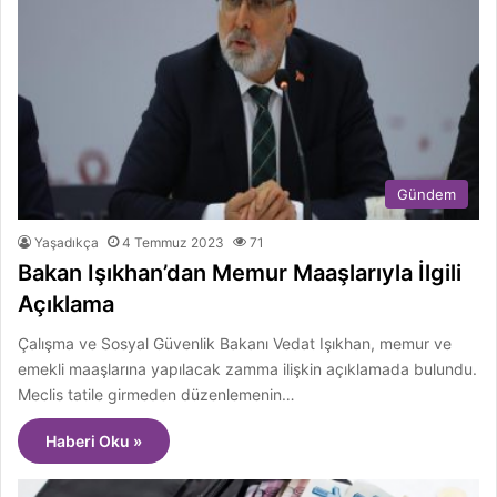
Gündem
Yaşadıkça
4 Temmuz 2023
71
Bakan Işıkhan’dan Memur Maaşlarıyla İlgili
Açıklama
Çalışma ve Sosyal Güvenlik Bakanı Vedat Işıkhan, memur ve
emekli maaşlarına yapılacak zamma ilişkin açıklamada bulundu.
Meclis tatile girmeden düzenlemenin…
Haberi Oku »