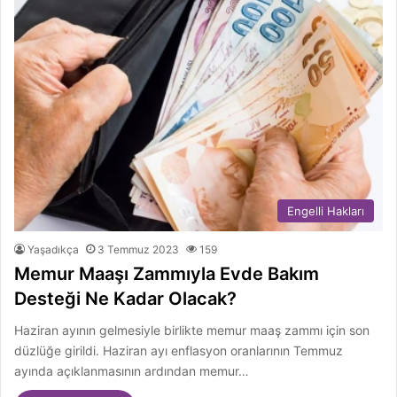
Engelli Hakları
Yaşadıkça
3 Temmuz 2023
159
Memur Maaşı Zammıyla Evde Bakım
Desteği Ne Kadar Olacak?
Haziran ayının gelmesiyle birlikte memur maaş zammı için son
düzlüğe girildi. Haziran ayı enflasyon oranlarının Temmuz
ayında açıklanmasının ardından memur…