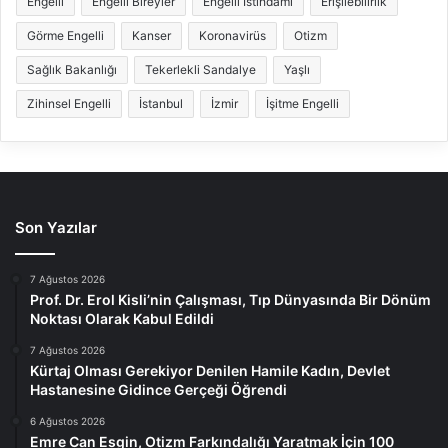
Engelli
Engelli Bireyler
Engelli İstihdamı
Erişilebilirlik
Görme Engelli
Kanser
Koronavirüs
Otizm
Sağlık Bakanlığı
Tekerlekli Sandalye
Yaşlı
Zihinsel Engelli
İstanbul
İzmir
İşitme Engelli
Son Yazılar
7 Ağustos 2026
Prof. Dr. Erol Kisli’nin Çalışması, Tıp Dünyasında Bir Dönüm
Noktası Olarak Kabul Edildi
7 Ağustos 2026
Kürtaj Olması Gerekiyor Denilen Hamile Kadın, Devlet
Hastanesine Gidince Gerçeği Öğrendi
6 Ağustos 2026
Emre Can Esgin, Otizm Farkındalığı Yaratmak İçin 100