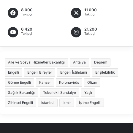
8.000
11.000
Takipçi
Takipçi
6.420
21.200
Takipçi
Takipçi
Aile ve Sosyal Hizmetler Bakanlığı
Antalya
Deprem
Engelli
Engelli Bireyler
Engelli İstihdamı
Erişilebilirlik
Görme Engelli
Kanser
Koronavirüs
Otizm
Sağlık Bakanlığı
Tekerlekli Sandalye
Yaşlı
Zihinsel Engelli
İstanbul
İzmir
İşitme Engelli