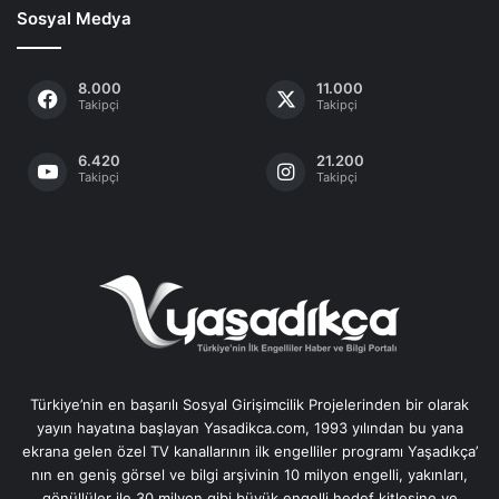
Sosyal Medya
8.000
11.000
Takipçi
Takipçi
6.420
21.200
Takipçi
Takipçi
Türkiye’nin en başarılı Sosyal Girişimcilik Projelerinden bir olarak
yayın hayatına başlayan Yasadikca.com, 1993 yılından bu yana
ekrana gelen özel TV kanallarının ilk engelliler programı Yaşadıkça’
nın en geniş görsel ve bilgi arşivinin 10 milyon engelli, yakınları,
gönüllüler ile 30 milyon gibi büyük engelli hedef kitlesine ve