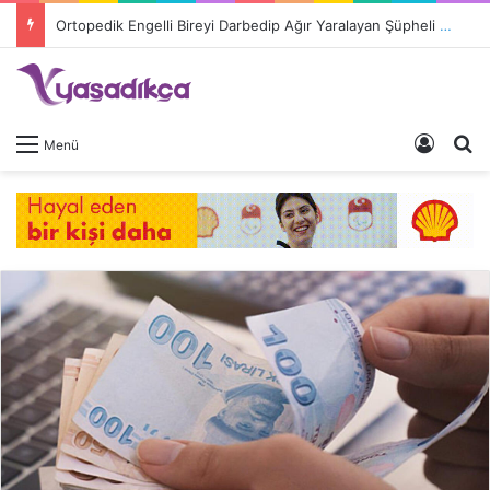
Ortopedik Engelli Bireyi Darbedip Ağır Yaralayan Şüpheli Tutuklandı
Giriş 
A
Menü