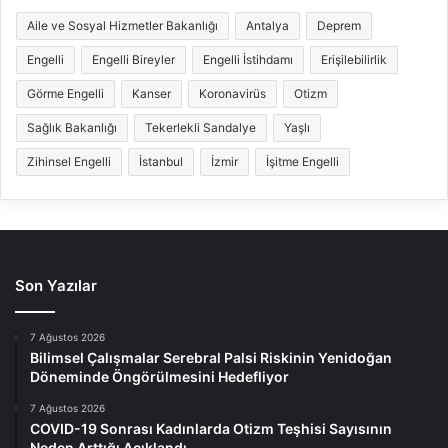
Aile ve Sosyal Hizmetler Bakanlığı
Antalya
Deprem
Engelli
Engelli Bireyler
Engelli İstihdamı
Erişilebilirlik
Görme Engelli
Kanser
Koronavirüs
Otizm
Sağlık Bakanlığı
Tekerlekli Sandalye
Yaşlı
Zihinsel Engelli
İstanbul
İzmir
İşitme Engelli
Son Yazılar
7 Ağustos 2026
Bilimsel Çalışmalar Serebral Palsi Riskinin Yenidoğan
Döneminde Öngörülmesini Hedefliyor
7 Ağustos 2026
COVID-19 Sonrası Kadınlarda Otizm Teşhisi Sayısının
Neden Arttığı Açıklandı