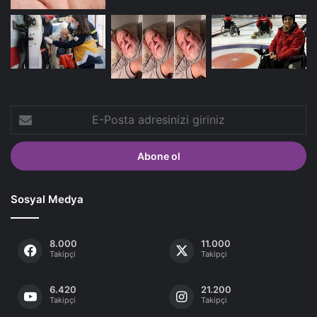
E-
Posta
adresinizi
giriniz
Sosyal Medya
8.000
11.000
Takipçi
Takipçi
6.420
21.200
Takipçi
Takipçi