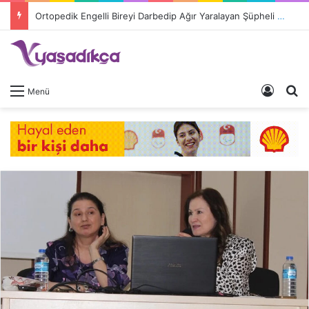
Ortopedik Engelli Bireyi Darbedip Ağır Yaralayan Şüpheli Tutuklandı
Giriş 
A
Menü