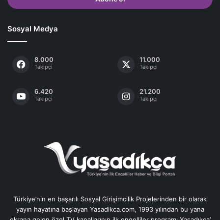
Sosyal Medya
8.000
11.000
Takipçi
Takipçi
6.420
21.200
Takipçi
Takipçi
Türkiye’nin en başarılı Sosyal Girişimcilik Projelerinden bir olarak
yayın hayatına başlayan Yasadikca.com, 1993 yılından bu yana
ekrana gelen özel TV kanallarının ilk engelliler programı Yaşadıkça’