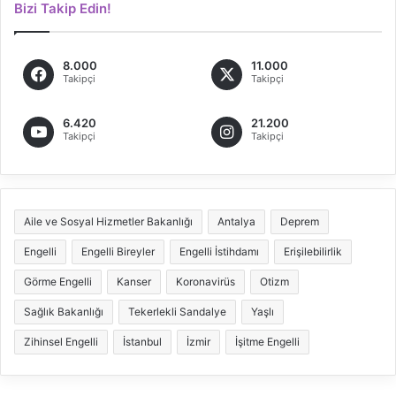
Bizi Takip Edin!
8.000
11.000
Takipçi
Takipçi
6.420
21.200
Takipçi
Takipçi
Aile ve Sosyal Hizmetler Bakanlığı
Antalya
Deprem
Engelli
Engelli Bireyler
Engelli İstihdamı
Erişilebilirlik
Görme Engelli
Kanser
Koronavirüs
Otizm
Sağlık Bakanlığı
Tekerlekli Sandalye
Yaşlı
Zihinsel Engelli
İstanbul
İzmir
İşitme Engelli