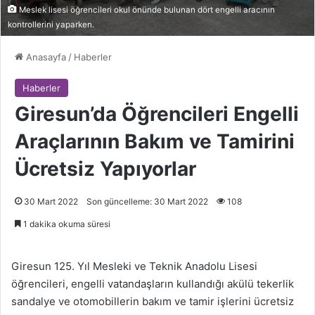
Meslek lisesi öğrencileri okul önünde bulunan dört engelli aracının
kontrollerini yaparken.
Anasayfa
/
Haberler
Haberler
Giresun’da Öğrencileri Engelli
Araçlarının Bakım ve Tamirini
Ücretsiz Yapıyorlar
30 Mart 2022
Son güncelleme: 30 Mart 2022
108
1 dakika okuma süresi
Giresun 125. Yıl Mesleki ve Teknik Anadolu Lisesi
öğrencileri, engelli vatandaşların kullandığı akülü tekerlik
sandalye ve otomobillerin bakım ve tamir işlerini ücretsiz