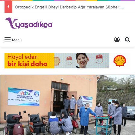
Ortopedik Engelli Bireyi Darbedip Ağır Yaralayan Şüpheli Tutuklandı
Giriş 
A
Menü