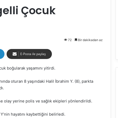
gelli Çocuk
72
Bir dakikadan az
E-Posta ile paylaş
uk boğularak yaşamını yitirdi.
nında oturan 8 yaşındaki Halil İbrahim Y. (8), parkta
dı.
 olay yerine polis ve sağlık ekipleri yönlendirildi.
 Y’nin hayatını kaybettiğini belirledi.