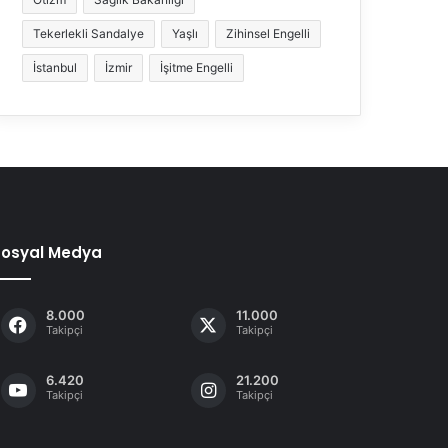
Tekerlekli Sandalye
Yaşlı
Zihinsel Engelli
İstanbul
İzmir
İşitme Engelli
Sosyal Medya
8.000
11.000
Takipçi
Takipçi
6.420
21.200
Takipçi
Takipçi