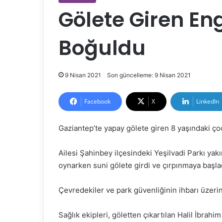
Gölete Giren En
Boğuldu
9 Nisan 2021
Son güncelleme: 9 Nisan 2021
Facebook
X
LinkedIn
Gaziantep’te yapay gölete giren 8 yaşındaki çoc
Ailesi Şahinbey ilçesindeki Yeşilvadi Parkı yakı
oynarken suni gölete girdi ve çırpınmaya başla
Çevredekiler ve park güvenliğinin ihbarı üzerine
Sağlık ekipleri, göletten çıkartılan Halil İbrahim