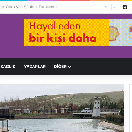
F
Ağır Yaralayan Şüpheli Tutuklandı
SAĞLIK
YAZARLAR
DİĞER