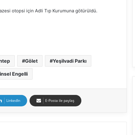
azesi otopsi için Adli Tıp Kurumuna götürüldü.
ntep
Gölet
Yeşilvadi Parkı
insel Engelli
LinkedIn
E-Posta ile paylaş