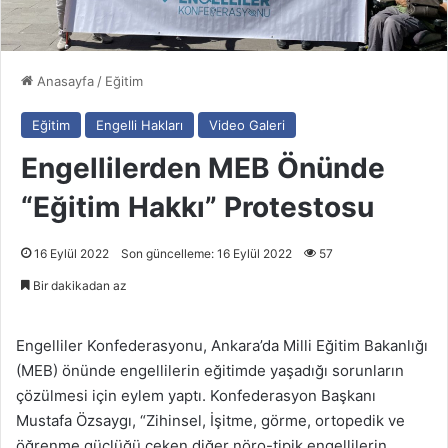
Anasayfa
/
Eğitim
Eğitim
Engelli Hakları
Video Galeri
Engellilerden MEB Önünde
“Eğitim Hakkı” Protestosu
16 Eylül 2022
Son güncelleme: 16 Eylül 2022
57
Bir dakikadan az
Engelliler Konfederasyonu, Ankara’da Milli Eğitim Bakanlığı
(MEB) önünde engellilerin eğitimde yaşadığı sorunların
çözülmesi için eylem yaptı. Konfederasyon Başkanı
Mustafa Özsaygı, “Zihinsel, İşitme, görme, ortopedik ve
öğrenme güçlüğü çeken diğer nöro-tipik engellilerin