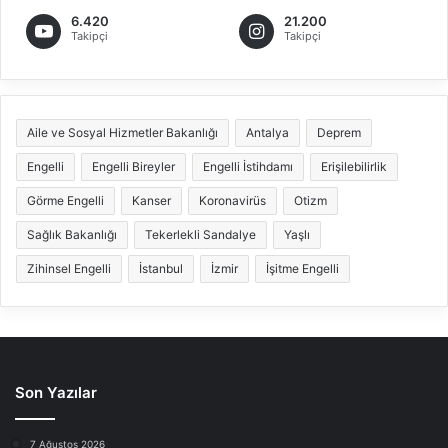
6.420
21.200
Takipçi
Takipçi
Aile ve Sosyal Hizmetler Bakanlığı
Antalya
Deprem
Engelli
Engelli Bireyler
Engelli İstihdamı
Erişilebilirlik
Görme Engelli
Kanser
Koronavirüs
Otizm
Sağlık Bakanlığı
Tekerlekli Sandalye
Yaşlı
Zihinsel Engelli
İstanbul
İzmir
İşitme Engelli
Son Yazılar
7 Ağustos 2026