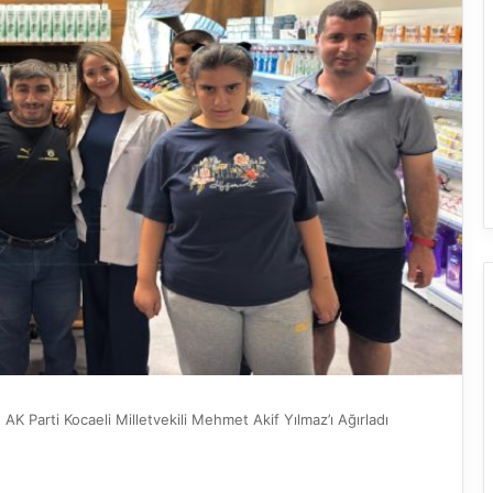
K Parti Kocaeli Milletvekili Mehmet Akif Yılmaz’ı Ağırladı