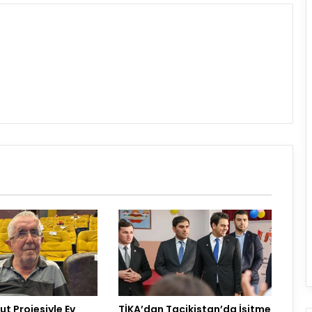
t Projesiyle Ev
TİKA’dan Tacikistan’da İşitme