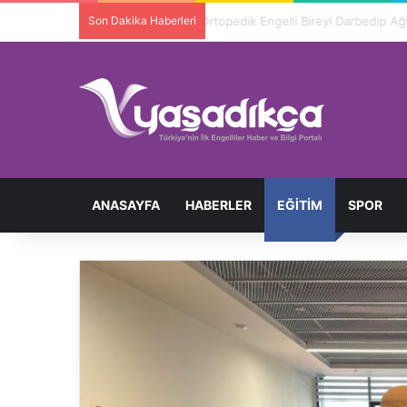
Son Dakika Haberleri
Ortopedik Engelli Bireyi Darbedip 
ANASAYFA
HABERLER
EĞITIM
SPOR