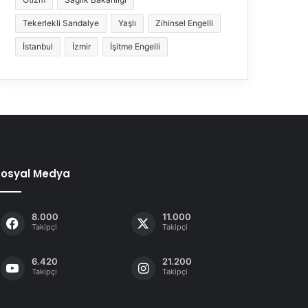
Tekerlekli Sandalye
Yaşlı
Zihinsel Engelli
İstanbul
İzmir
İşitme Engelli
Sosyal Medya
8.000
11.000
Takipçi
Takipçi
6.420
21.200
Takipçi
Takipçi