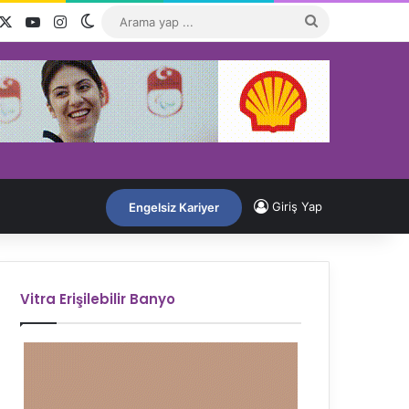
acebook
X
YouTube
Instagram
Dış görünümü değiştir
Arama
yap
...
Giriş Yap
Engelsiz Kariyer
Vitra Erişilebilir Banyo