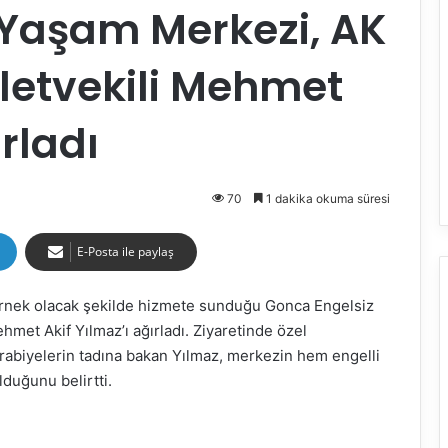
 Yaşam Merkezi, AK
lletvekili Mehmet
ırladı
70
1 dakika okuma süresi
E-Posta ile paylaş
örnek olacak şekilde hizmete sunduğu Gonca Engelsiz
hmet Akif Yılmaz’ı ağırladı. Ziyaretinde özel
urabiyelerin tadına bakan Yılmaz, merkezin hem engelli
lduğunu belirtti.