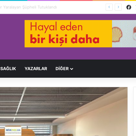
F
Ağır Yaralayan Şüpheli Tutuklandı
SAĞLIK
YAZARLAR
DİĞER