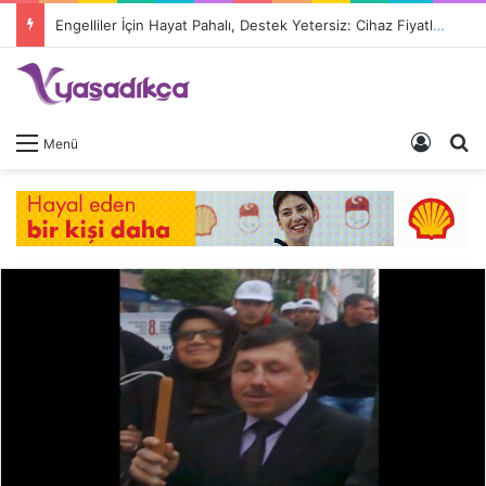
Engelliler İçin Hayat Pahalı, Destek Yetersiz: Cihaz Fiyatları 9 Kat Arttı, Devlet Katkısı Eriyor
Giriş 
A
Menü