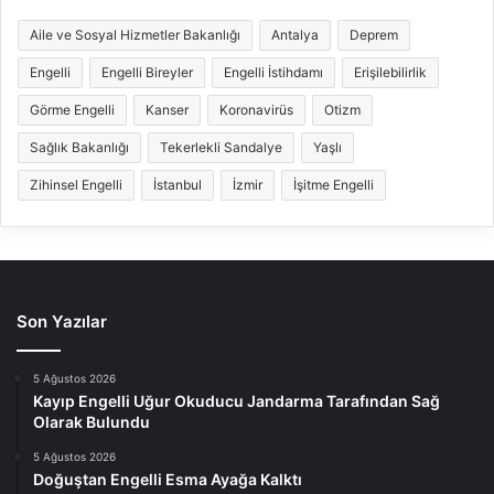
Aile ve Sosyal Hizmetler Bakanlığı
Antalya
Deprem
Engelli
Engelli Bireyler
Engelli İstihdamı
Erişilebilirlik
Görme Engelli
Kanser
Koronavirüs
Otizm
Sağlık Bakanlığı
Tekerlekli Sandalye
Yaşlı
Zihinsel Engelli
İstanbul
İzmir
İşitme Engelli
Son Yazılar
5 Ağustos 2026
Kayıp Engelli Uğur Okuducu Jandarma Tarafından Sağ
Olarak Bulundu
5 Ağustos 2026
Doğuştan Engelli Esma Ayağa Kalktı