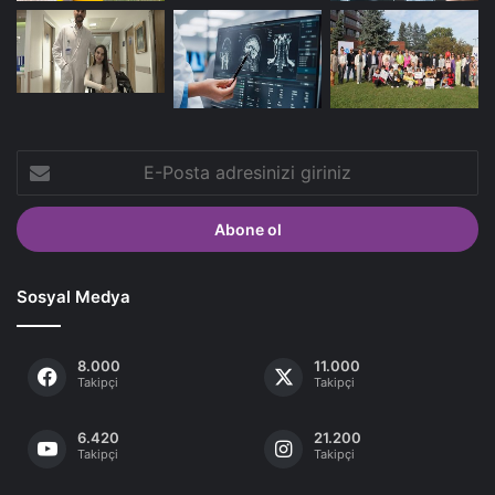
E-
Posta
adresinizi
giriniz
Sosyal Medya
8.000
11.000
Takipçi
Takipçi
6.420
21.200
Takipçi
Takipçi