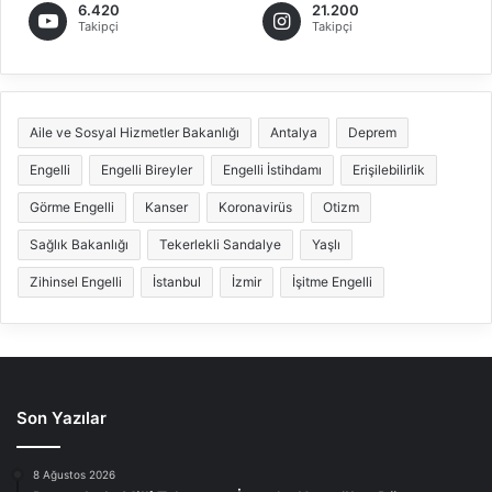
6.420
21.200
Takipçi
Takipçi
Aile ve Sosyal Hizmetler Bakanlığı
Antalya
Deprem
Engelli
Engelli Bireyler
Engelli İstihdamı
Erişilebilirlik
Görme Engelli
Kanser
Koronavirüs
Otizm
Sağlık Bakanlığı
Tekerlekli Sandalye
Yaşlı
Zihinsel Engelli
İstanbul
İzmir
İşitme Engelli
Son Yazılar
8 Ağustos 2026