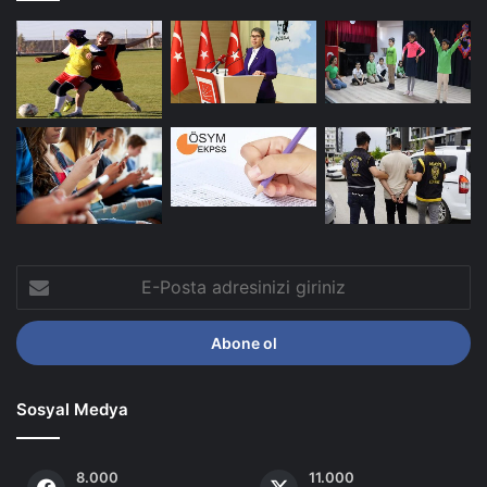
E-
Posta
adresinizi
giriniz
Sosyal Medya
8.000
11.000