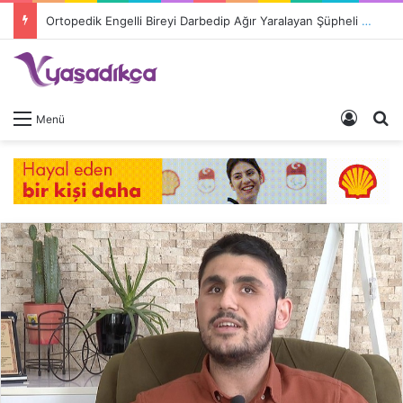
Ortopedik Engelli Bireyi Darbedip Ağır Yaralayan Şüpheli Tutuklandı
Giriş 
A
Menü