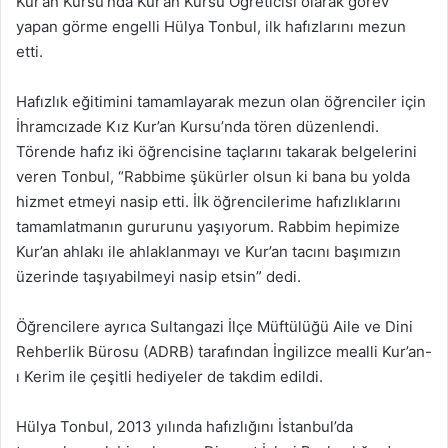
Kur’an Kursu’nda Kur’an Kursu Öğreticisi olarak görev
yapan görme engelli Hülya Tonbul, ilk hafızlarını mezun
etti.
Hafızlık eğitimini tamamlayarak mezun olan öğrenciler için
İhramcızade Kız Kur’an Kursu’nda tören düzenlendi.
Törende hafız iki öğrencisine taçlarını takarak belgelerini
veren Tonbul, “Rabbime şükürler olsun ki bana bu yolda
hizmet etmeyi nasip etti. İlk öğrencilerime hafızlıklarını
tamamlatmanın gururunu yaşıyorum. Rabbim hepimize
Kur’an ahlakı ile ahlaklanmayı ve Kur’an tacını başımızın
üzerinde taşıyabilmeyi nasip etsin” dedi.
Öğrencilere ayrıca Sultangazi İlçe Müftülüğü Aile ve Dini
Rehberlik Bürosu (ADRB) tarafından İngilizce mealli Kur’an-
ı Kerim ile çeşitli hediyeler de takdim edildi.
Hülya Tonbul, 2013 yılında hafızlığını İstanbul’da