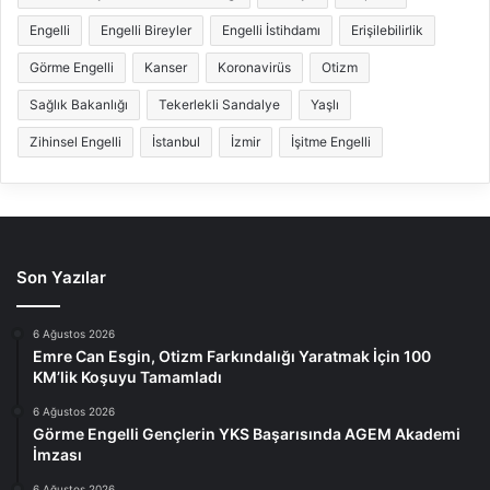
Engelli
Engelli Bireyler
Engelli İstihdamı
Erişilebilirlik
Görme Engelli
Kanser
Koronavirüs
Otizm
Sağlık Bakanlığı
Tekerlekli Sandalye
Yaşlı
Zihinsel Engelli
İstanbul
İzmir
İşitme Engelli
Son Yazılar
6 Ağustos 2026
Emre Can Esgin, Otizm Farkındalığı Yaratmak İçin 100
KM’lik Koşuyu Tamamladı
6 Ağustos 2026
Görme Engelli Gençlerin YKS Başarısında AGEM Akademi
İmzası
6 Ağustos 2026