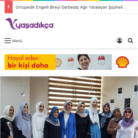
Ortopedik Engelli Bireyi Darbedip Ağır Yaralayan Şüpheli Tutuklandı
Giriş 
A
Menü