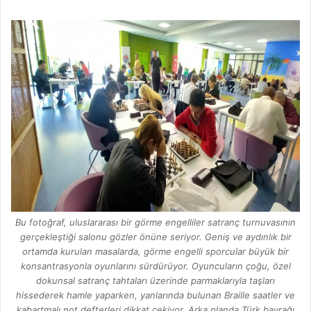
Bu fotoğraf, uluslararası bir görme engelliler satranç turnuvasının
gerçekleştiği salonu gözler önüne seriyor. Geniş ve aydınlık bir
ortamda kurulan masalarda, görme engelli sporcular büyük bir
konsantrasyonla oyunlarını sürdürüyor. Oyuncuların çoğu, özel
dokunsal satranç tahtaları üzerinde parmaklarıyla taşları
hissederek hamle yaparken, yanlarında bulunan Braille saatler ve
kabartmalı not defterleri dikkat çekiyor. Arka planda Türk bayrağı