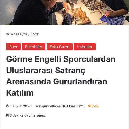
Anasayfa
/
Spor
Spor
Etkinlikler
Foto Galeri
Haberler
Görme Engelli Sporculardan
Uluslararası Satranç
Arenasında Gururlandıran
Katılım
16 Ekim 2025
Son güncelleme: 16 Ekim 2025
796
3 dakika okuma süresi