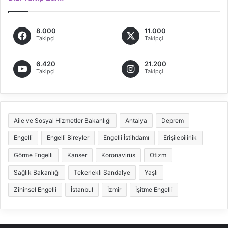
8.000
11.000
Takipçi
Takipçi
6.420
21.200
Takipçi
Takipçi
Aile ve Sosyal Hizmetler Bakanlığı
Antalya
Deprem
Engelli
Engelli Bireyler
Engelli İstihdamı
Erişilebilirlik
Görme Engelli
Kanser
Koronavirüs
Otizm
Sağlık Bakanlığı
Tekerlekli Sandalye
Yaşlı
Zihinsel Engelli
İstanbul
İzmir
İşitme Engelli