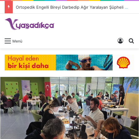
Ortopedik Engelli Bireyi Darbedip Ağır Yaralayan Şüpheli Tutuklandı
Giriş 
A
Menü