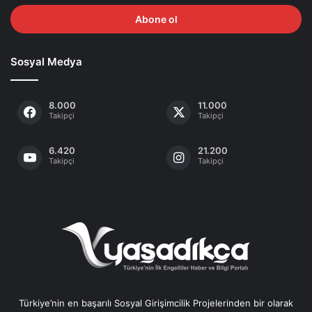
adresinizi
giriniz
Sosyal Medya
8.000
11.000
Takipçi
Takipçi
6.420
21.200
Takipçi
Takipçi
Türkiye’nin en başarılı Sosyal Girişimcilik Projelerinden bir olarak