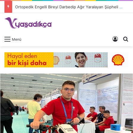
Ortopedik Engelli Bireyi Darbedip Ağır Yaralayan Şüpheli Tutuklandı
Giriş 
A
Menü