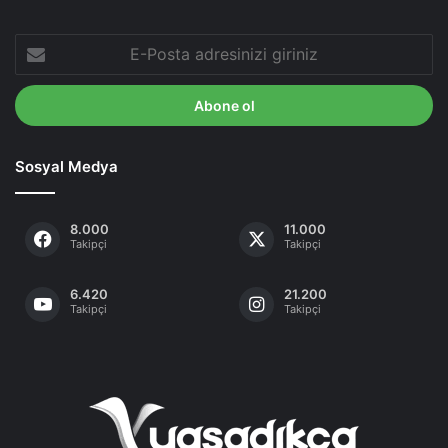
E-
Posta
adresinizi
giriniz
Sosyal Medya
8.000
11.000
Takipçi
Takipçi
6.420
21.200
Takipçi
Takipçi