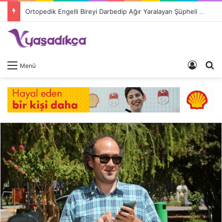
Ortopedik Engelli Bireyi Darbedip Ağır Yaralayan Şüpheli Tutuklandı
Giriş 
A
Menü