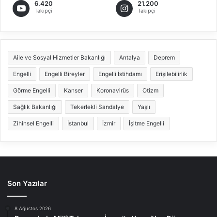
6.420
21.200
Takipçi
Takipçi
Aile ve Sosyal Hizmetler Bakanlığı
Antalya
Deprem
Engelli
Engelli Bireyler
Engelli İstihdamı
Erişilebilirlik
Görme Engelli
Kanser
Koronavirüs
Otizm
Sağlık Bakanlığı
Tekerlekli Sandalye
Yaşlı
Zihinsel Engelli
İstanbul
İzmir
İşitme Engelli
Son Yazılar
8 Ağustos 2026