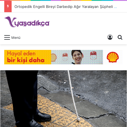
Ortopedik Engelli Bireyi Darbedip Ağır Yaralayan Şüpheli Tutuklandı
Giriş 
A
Menü