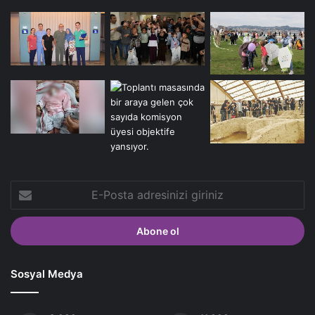
E-
Posta
adresinizi
giriniz
Sosyal Medya