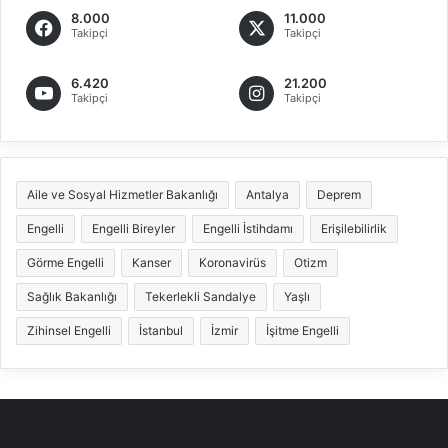
8.000
11.000
Takipçi
Takipçi
6.420
21.200
Takipçi
Takipçi
Aile ve Sosyal Hizmetler Bakanlığı
Antalya
Deprem
Engelli
Engelli Bireyler
Engelli İstihdamı
Erişilebilirlik
Görme Engelli
Kanser
Koronavirüs
Otizm
Sağlık Bakanlığı
Tekerlekli Sandalye
Yaşlı
Zihinsel Engelli
İstanbul
İzmir
İşitme Engelli