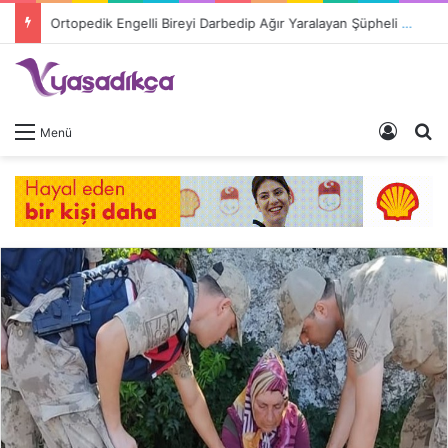
Ortopedik Engelli Bireyi Darbedip Ağır Yaralayan Şüpheli Tutuklandı
Giriş 
A
Menü