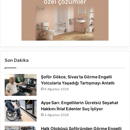
Son Dakika
Şoför Gökce, Sivas’ta Görme Engelli
Yolcularla Yaşadığı Tartışmayı Anlattı
6 Ağustos 2026
Ayşe Sarı: Engellilerin Ücretsiz Seyahat
Hakkını İhlal Edenler Suç İşliyor
4 Ağustos 2026
Halk Otobüsü Şoföründen Görme Engelli