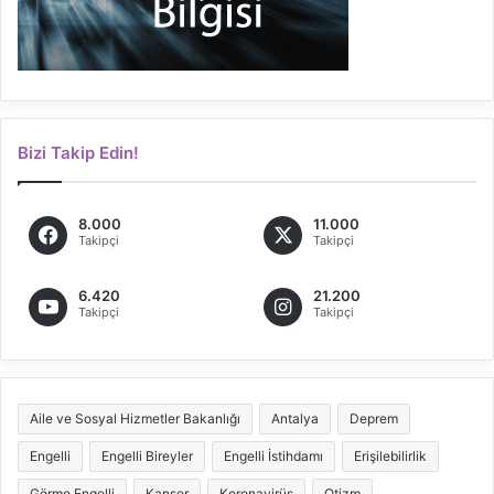
Bizi Takip Edin!
8.000
11.000
Takipçi
Takipçi
6.420
21.200
Takipçi
Takipçi
Aile ve Sosyal Hizmetler Bakanlığı
Antalya
Deprem
Engelli
Engelli Bireyler
Engelli İstihdamı
Erişilebilirlik
Görme Engelli
Kanser
Koronavirüs
Otizm