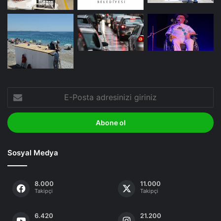
E-
Posta
adresinizi
giriniz
Sosyal Medya
8.000
11.000
Takipçi
Takipçi
6.420
21.200