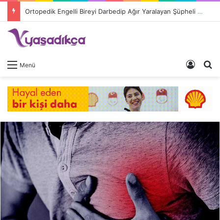
Ortopedik Engelli Bireyi Darbedip Ağır Yaralayan Şüpheli Tutuklandı
Giriş 
A
Menü