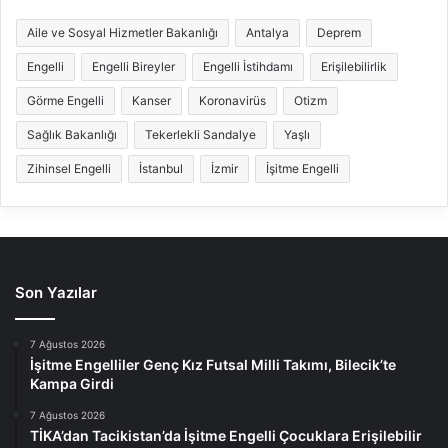
Aile ve Sosyal Hizmetler Bakanlığı
Antalya
Deprem
Engelli
Engelli Bireyler
Engelli İstihdamı
Erişilebilirlik
Görme Engelli
Kanser
Koronavirüs
Otizm
Sağlık Bakanlığı
Tekerlekli Sandalye
Yaşlı
Zihinsel Engelli
İstanbul
İzmir
İşitme Engelli
Son Yazılar
7 Ağustos 2026
İşitme Engelliler Genç Kız Futsal Milli Takımı, Bilecik’te
Kampa Girdi
7 Ağustos 2026
TİKA’dan Tacikistan’da İşitme Engelli Çocuklara Erişilebilir