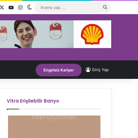
acebook
X
YouTube
Instagram
Dış görünümü değiştir
Arama
yap
...
Giriş Yap
Engelsiz Kariyer
Vitra Erişilebilir Banyo