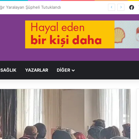
F
Ağır Yaralayan Şüpheli Tutuklandı
SAĞLIK
YAZARLAR
DİĞER