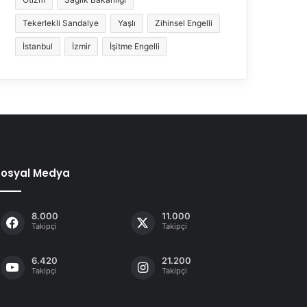
Tekerlekli Sandalye
Yaşlı
Zihinsel Engelli
İstanbul
İzmir
İşitme Engelli
Sosyal Medya
8.000
11.000
Takipçi
Takipçi
6.420
21.200
Takipçi
Takipçi