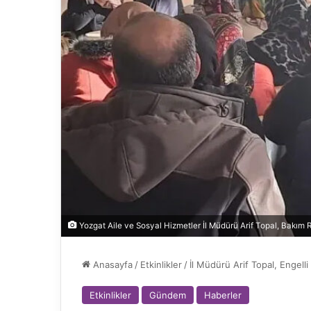
Yozgat Aile ve Sosyal Hizmetler İl Müdürü Arif Topal, Bakım R
Anasayfa
/
Etkinlikler
/
İl Müdürü Arif Topal, Engelli
Etkinlikler
Gündem
Haberler