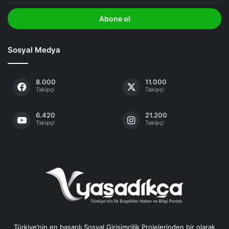
adresinizi
giriniz
Sosyal Medya
8.000
11.000
Takipçi
Takipçi
6.420
21.200
Takipçi
Takipçi
Türkiye’nin en başarılı Sosyal Girişimcilik Projelerinden bir olarak