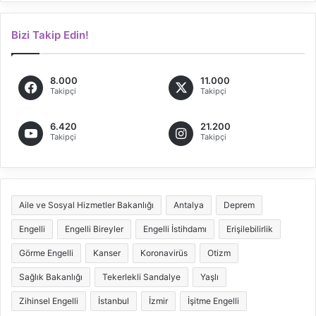
Bizi Takip Edin!
8.000
11.000
Takipçi
Takipçi
6.420
21.200
Takipçi
Takipçi
Aile ve Sosyal Hizmetler Bakanlığı
Antalya
Deprem
Engelli
Engelli Bireyler
Engelli İstihdamı
Erişilebilirlik
Görme Engelli
Kanser
Koronavirüs
Otizm
Sağlık Bakanlığı
Tekerlekli Sandalye
Yaşlı
Zihinsel Engelli
İstanbul
İzmir
İşitme Engelli