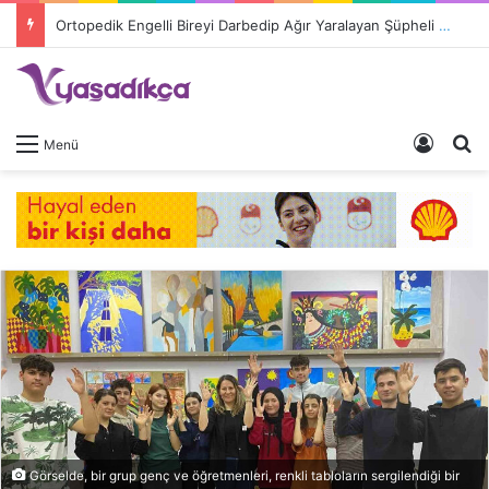
Ortopedik Engelli Bireyi Darbedip Ağır Yaralayan Şüpheli Tutuklandı
Giriş 
A
Menü
Görselde, bir grup genç ve öğretmenleri, renkli tabloların sergilendiği bir