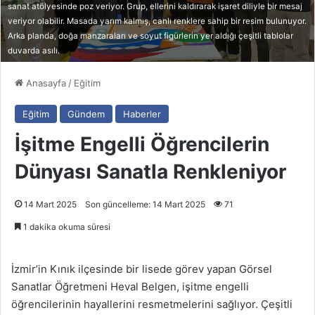
sanat atölyesinde poz veriyor. Grup, ellerini kaldırarak işaret diliyle bir mesaj
veriyor olabilir. Masada yarım kalmış, canlı renklere sahip bir resim bulunuyor.
Arka planda, doğa manzaraları ve soyut figürlerin yer aldığı çeşitli tablolar
duvarda asılı.
Anasayfa
/
Eğitim
Eğitim
Gündem
Haberler
İşitme Engelli Öğrencilerin
Dünyası Sanatla Renkleniyor
14 Mart 2025
Son güncelleme: 14 Mart 2025
71
1 dakika okuma süresi
İzmir’in Kınık ilçesinde bir lisede görev yapan Görsel
Sanatlar Öğretmeni Heval Belgen, işitme engelli
öğrencilerinin hayallerini resmetmelerini sağlıyor. Çeşitli