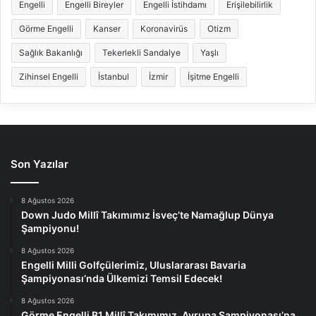
Engelli
Engelli Bireyler
Engelli İstihdamı
Erişilebilirlik
Görme Engelli
Kanser
Koronavirüs
Otizm
Sağlık Bakanlığı
Tekerlekli Sandalye
Yaşlı
Zihinsel Engelli
İstanbul
İzmir
İşitme Engelli
Son Yazılar
8 Ağustos 2026
Down Judo Millî Takımımız İsveç’te Namağlup Dünya
Şampiyonu!
8 Ağustos 2026
Engelli Milli Golfçülerimiz, Uluslararası Bavaria
Şampiyonası’nda Ülkemizi Temsil Edecek!
8 Ağustos 2026
Görme Engelli B1 Millî Takımımız, Avrupa Şampiyonası’na