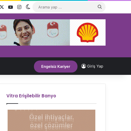
acebook
X
YouTube
Instagram
Dış görünümü değiştir
Arama
yap
...
Giriş Yap
Engelsiz Kariyer
Vitra Erişilebilir Banyo