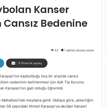
aybolan Kanser
n Cansız Bedenine
43
1 dakika okuma süresi
E-Posta ile paylaş
arayazı’nın kaybolduğu boş bir arazide cansız
n ölüm nedeninin belirlenmesi için Adli Tıp Kurumu
an Karayazı’nın gazi olduğu öğrenildi.
 Mahallesi’nde meydana geldi. İddiaya göre, askerliğini
i olan 58 yaşındaki Ahmet Karayazı’ya akciğer kanseri