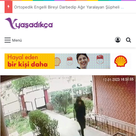
Ortopedik Engelli Bireyi Darbedip Ağır Yaralayan Şüpheli Tutuklandı
Giriş 
A
Menü