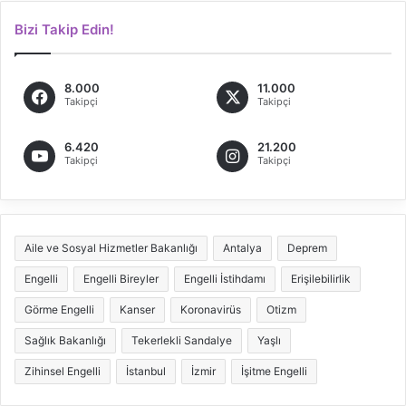
Bizi Takip Edin!
8.000
11.000
Takipçi
Takipçi
6.420
21.200
Takipçi
Takipçi
Aile ve Sosyal Hizmetler Bakanlığı
Antalya
Deprem
Engelli
Engelli Bireyler
Engelli İstihdamı
Erişilebilirlik
Görme Engelli
Kanser
Koronavirüs
Otizm
Sağlık Bakanlığı
Tekerlekli Sandalye
Yaşlı
Zihinsel Engelli
İstanbul
İzmir
İşitme Engelli