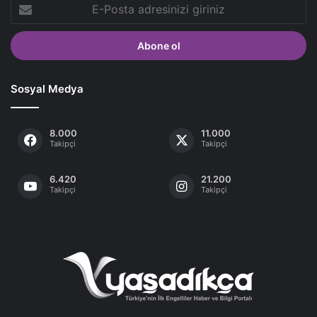
E-
Posta
adresinizi
giriniz
Sosyal Medya
8.000
11.000
Takipçi
Takipçi
6.420
21.200
Takipçi
Takipçi