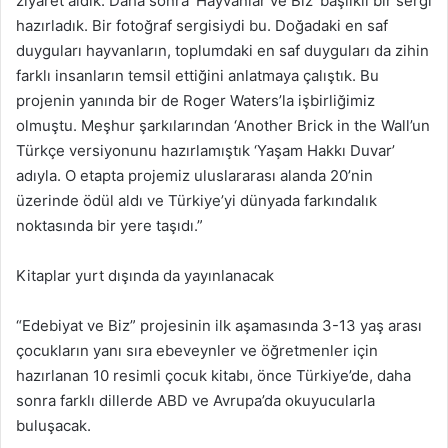
ziyaret aldık. Daha sonra ‘Hayvanlar ve Biz’ başlıklı bir sergi
hazırladık. Bir fotoğraf sergisiydi bu. Doğadaki en saf
duyguları hayvanların, toplumdaki en saf duyguları da zihin
farklı insanların temsil ettiğini anlatmaya çalıştık. Bu
projenin yanında bir de Roger Waters’la işbirliğimiz
olmuştu. Meşhur şarkılarından ‘Another Brick in the Wall’un
Türkçe versiyonunu hazırlamıştık ‘Yaşam Hakkı Duvar’
adıyla. O etapta projemiz uluslararası alanda 20’nin
üzerinde ödül aldı ve Türkiye’yi dünyada farkındalık
noktasında bir yere taşıdı.”
Kitaplar yurt dışında da yayınlanacak
“Edebiyat ve Biz” projesinin ilk aşamasında 3-13 yaş arası
çocukların yanı sıra ebeveynler ve öğretmenler için
hazırlanan 10 resimli çocuk kitabı, önce Türkiye’de, daha
sonra farklı dillerde ABD ve Avrupa’da okuyucularla
buluşacak.