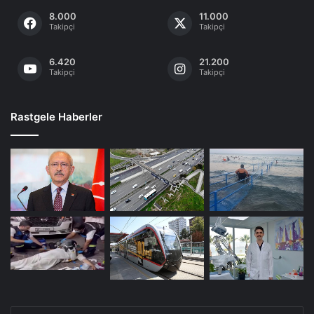
8.000
11.000
Takipçi
Takipçi
6.420
21.200
Takipçi
Takipçi
Rastgele Haberler
E-