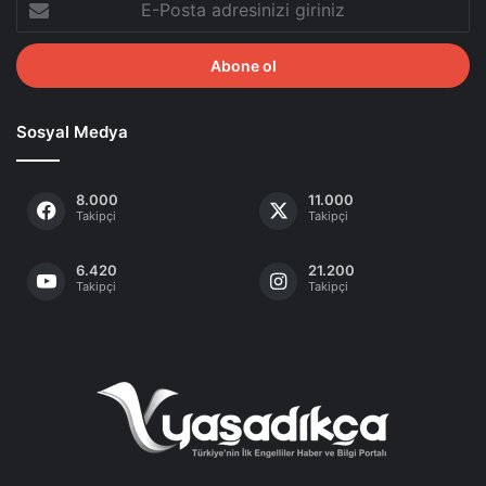
Posta
adresinizi
giriniz
Sosyal Medya
8.000
11.000
Takipçi
Takipçi
6.420
21.200
Takipçi
Takipçi