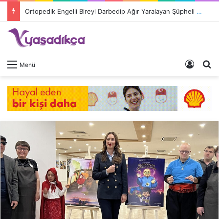
Ortopedik Engelli Bireyi Darbedip Ağır Yaralayan Şüpheli Tutuklandı
Giriş 
A
Menü