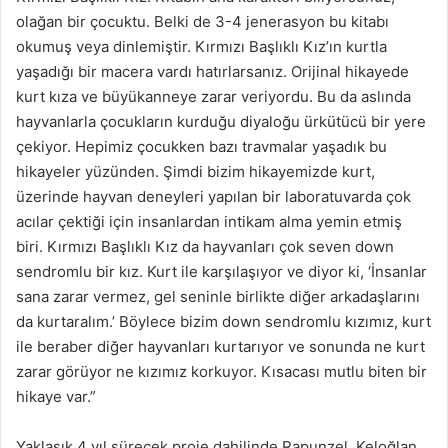
olağan bir çocuktu. Belki de 3-4 jenerasyon bu kitabı
okumuş veya dinlemiştir. Kırmızı Başlıklı Kız’ın kurtla
yaşadığı bir macera vardı hatırlarsanız. Orijinal hikayede
kurt kıza ve büyükanneye zarar veriyordu. Bu da aslında
hayvanlarla çocukların kurduğu diyaloğu ürkütücü bir yere
çekiyor. Hepimiz çocukken bazı travmalar yaşadık bu
hikayeler yüzünden. Şimdi bizim hikayemizde kurt,
üzerinde hayvan deneyleri yapılan bir laboratuvarda çok
acılar çektiği için insanlardan intikam alma yemin etmiş
biri. Kırmızı Başlıklı Kız da hayvanları çok seven down
sendromlu bir kız. Kurt ile karşılaşıyor ve diyor ki, ‘İnsanlar
sana zarar vermez, gel seninle birlikte diğer arkadaşlarını
da kurtaralım.’ Böylece bizim down sendromlu kızımız, kurt
ile beraber diğer hayvanları kurtarıyor ve sonunda ne kurt
zarar görüyor ne kızımız korkuyor. Kısacası mutlu biten bir
hikaye var.”
Yaklaşık 4 yıl sürecek proje dahilinde Rapunzel, Keloğlan,