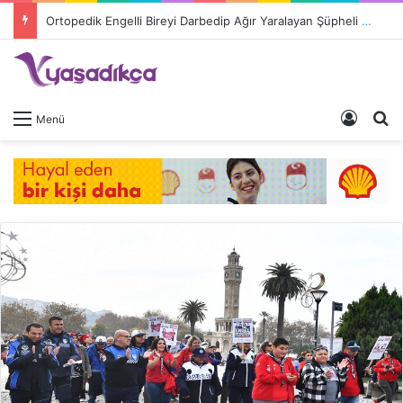
Ortopedik Engelli Bireyi Darbedip Ağır Yaralayan Şüpheli Tutuklandı
Giriş 
A
Menü