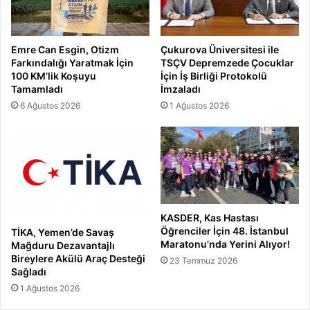
Emre Can Esgin, Otizm
Çukurova Üniversitesi ile
Farkındalığı Yaratmak İçin
TSÇV Depremzede Çocuklar
100 KM’lik Koşuyu
İçin İş Birliği Protokolü
Tamamladı
İmzaladı
6 Ağustos 2026
1 Ağustos 2026
KASDER, Kas Hastası
Öğrenciler İçin 48. İstanbul
TİKA, Yemen’de Savaş
Maratonu’nda Yerini Alıyor!
Mağduru Dezavantajlı
Bireylere Akülü Araç Desteği
23 Temmuz 2026
Sağladı
1 Ağustos 2026