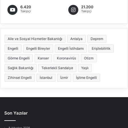
6.420
21.200
Takipçi
Takipçi
Aile ve Sosyal Hizmetler Bakanlığı
Antalya
Deprem
Engelli
Engelli Bireyler
Engelli İstihdamı
Erişilebilirlik
Görme Engelli
Kanser
Koronavirüs
Otizm
Sağlık Bakanlığı
Tekerlekli Sandalye
Yaşlı
Zihinsel Engelli
İstanbul
İzmir
İşitme Engelli
Son Yazılar
8 Ağustos 2026