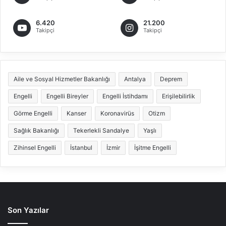
6.420
21.200
Takipçi
Takipçi
Aile ve Sosyal Hizmetler Bakanlığı
Antalya
Deprem
Engelli
Engelli Bireyler
Engelli İstihdamı
Erişilebilirlik
Görme Engelli
Kanser
Koronavirüs
Otizm
Sağlık Bakanlığı
Tekerlekli Sandalye
Yaşlı
Zihinsel Engelli
İstanbul
İzmir
İşitme Engelli
Son Yazılar