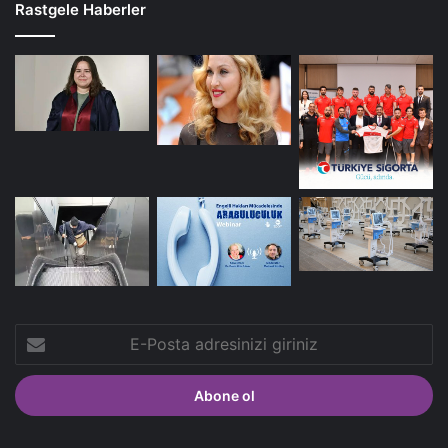
Rastgele Haberler
E-
Posta
adresinizi
giriniz