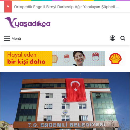
Ortopedik Engelli Bireyi Darbedip Ağır Yaralayan Şüpheli Tutuklandı
Giriş 
A
Menü