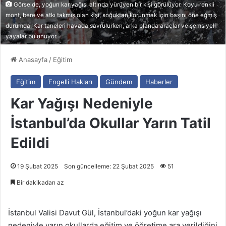
Görselde, yoğun kar yağışı altında yürüyen bir kişi görülüyor. Koyu renkli
mont, bere ve atkı takmış olan kişi, soğuktan korunmak için başını öne eğmiş
durumda. Kar taneleri havada savrulurken, arka planda araçlar ve şemsiyeli
yayalar bulunuyor.
Anasayfa
/
Eğitim
Eğitim
Engelli Hakları
Gündem
Haberler
Kar Yağışı Nedeniyle
İstanbul’da Okullar Yarın Tatil
Edildi
19 Şubat 2025
Son güncelleme: 22 Şubat 2025
51
Bir dakikadan az
İstanbul Valisi Davut Gül, İstanbul’daki yoğun kar yağışı
nedeniyle yarın okullarda eğitim ve öğretime ara verildiğini