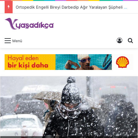
Ortopedik Engelli Bireyi Darbedip Ağır Yaralayan Şüpheli Tutuklandı
Giriş 
A
Menü