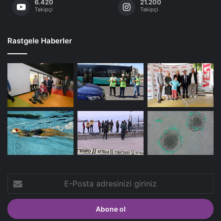
6.420
21.200
Takipçi
Takipçi
Rastgele Haberler
E-
Posta
adresinizi
giriniz