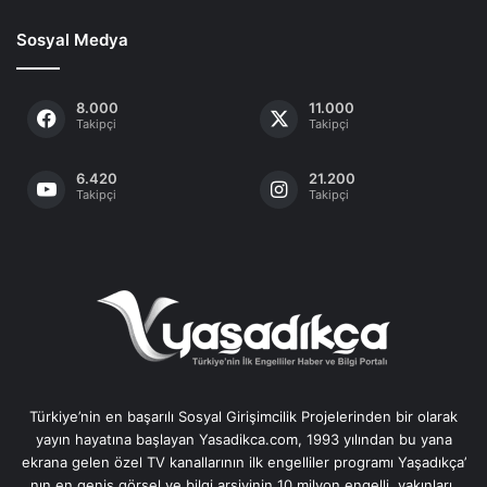
Sosyal Medya
8.000
11.000
Takipçi
Takipçi
6.420
21.200
Takipçi
Takipçi
Türkiye’nin en başarılı Sosyal Girişimcilik Projelerinden bir olarak
yayın hayatına başlayan Yasadikca.com, 1993 yılından bu yana
ekrana gelen özel TV kanallarının ilk engelliler programı Yaşadıkça’
nın en geniş görsel ve bilgi arşivinin 10 milyon engelli, yakınları,