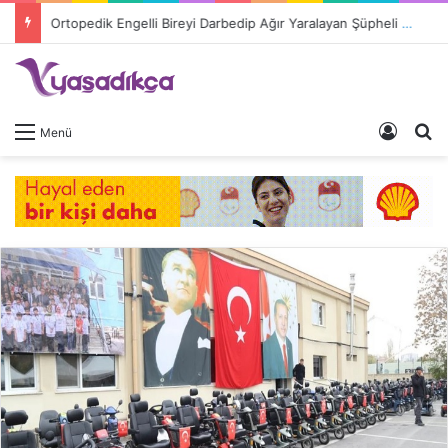
Ortopedik Engelli Bireyi Darbedip Ağır Yaralayan Şüpheli Tutuklandı
Giriş 
A
Menü