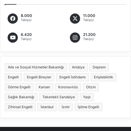
8.000
11.000
Takipçi
Takipçi
6.420
21.200
Takipçi
Takipçi
Aile ve Sosyal Hizmetler Bakanlığı
Antalya
Deprem
Engelli
Engelli Bireyler
Engelli İstihdamı
Erişilebilirlik
Görme Engelli
Kanser
Koronavirüs
Otizm
Sağlık Bakanlığı
Tekerlekli Sandalye
Yaşlı
Zihinsel Engelli
İstanbul
İzmir
İşitme Engelli