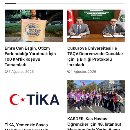
Emre Can Esgin, Otizm
Çukurova Üniversitesi ile
Farkındalığı Yaratmak İçin
TSÇV Depremzede Çocuklar
100 KM’lik Koşuyu
İçin İş Birliği Protokolü
Tamamladı
İmzaladı
6 Ağustos 2026
1 Ağustos 2026
KASDER, Kas Hastası
Öğrenciler İçin 48. İstanbul
TİKA, Yemen’de Savaş
Maratonu’nda Yerini Alıyor!