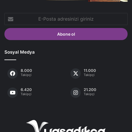
E-
Posta
adresinizi
giriniz
Sosyal Medya
8.000
11.000
Takipçi
Takipçi
6.420
21.200
Takipçi
Takipçi