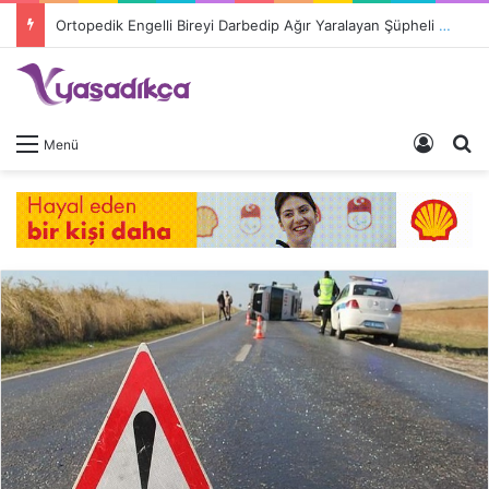
Ortopedik Engelli Bireyi Darbedip Ağır Yaralayan Şüpheli Tutuklandı
Giriş 
A
Menü