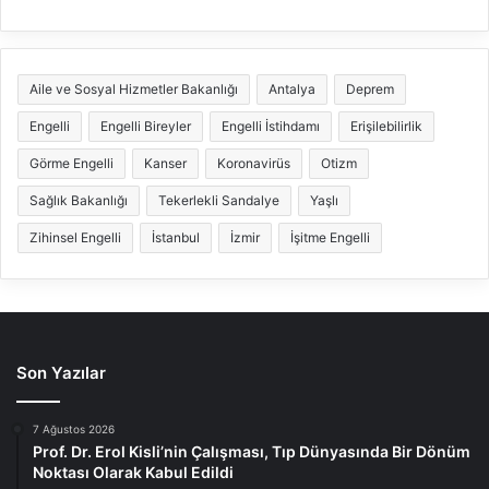
Aile ve Sosyal Hizmetler Bakanlığı
Antalya
Deprem
Engelli
Engelli Bireyler
Engelli İstihdamı
Erişilebilirlik
Görme Engelli
Kanser
Koronavirüs
Otizm
Sağlık Bakanlığı
Tekerlekli Sandalye
Yaşlı
Zihinsel Engelli
İstanbul
İzmir
İşitme Engelli
Son Yazılar
7 Ağustos 2026
Prof. Dr. Erol Kisli’nin Çalışması, Tıp Dünyasında Bir Dönüm
Noktası Olarak Kabul Edildi