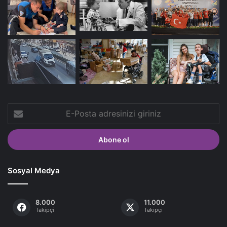
E-
Posta
adresinizi
giriniz
Sosyal Medya
8.000
11.000
Takipçi
Takipçi