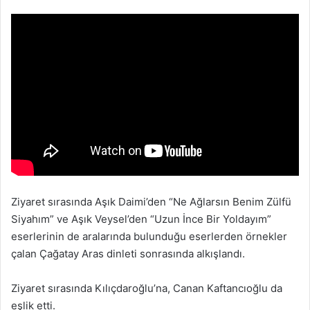
Ziyaret sırasında Aşık Daimi’den “Ne Ağlarsın Benim Zülfü
Siyahım” ve Aşık Veysel’den “Uzun İnce Bir Yoldayım”
eserlerinin de aralarında bulunduğu eserlerden örnekler
çalan Çağatay Aras dinleti sonrasında alkışlandı.
Ziyaret sırasında Kılıçdaroğlu’na, Canan Kaftancıoğlu da
eşlik etti.