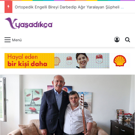
Ortopedik Engelli Bireyi Darbedip Ağır Yaralayan Şüpheli Tutuklandı
Giriş 
A
Menü