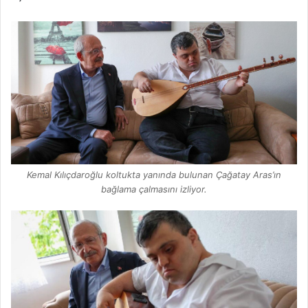
Kemal Kılıçdaroğlu koltukta yanında bulunan Çağatay Aras’ın
bağlama çalmasını izliyor.