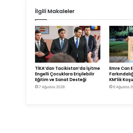
İlgili Makaleler
TİKA’dan Tacikistan’da İşitme
Emre Can E
Engelli Çocuklara Erişilebilir
Farkındalı
Eğitim ve Sanat Desteği
KM’lik Ko
7 Ağustos 2026
6 Ağustos 