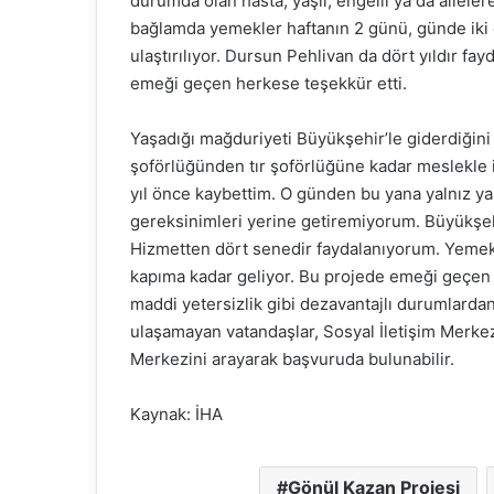
durumda olan hasta, yaşlı, engelli ya da ailel
bağlamda yemekler haftanın 2 günü, günde iki
ulaştırılıyor. Dursun Pehlivan da dört yıldır f
emeği geçen herkese teşekkür etti.
Yaşadığı mağduriyeti Büyükşehir’le giderdiğini
şoförlüğünden tır şoförlüğüne kadar meslekle ilg
yıl önce kaybettim. O günden bu yana yalnız yaş
gereksinimleri yerine getiremiyorum. Büyükşe
Hizmetten dört senedir faydalanıyorum. Yemekl
kapıma kadar geliyor. Bu projede emeği geçen h
maddi yetersizlik gibi dezavantajlı durumlar
ulaşamayan vatandaşlar, Sosyal İletişim Merke
Merkezini arayarak başvuruda bulunabilir.
Kaynak: İHA
Gönül Kazan Projesi