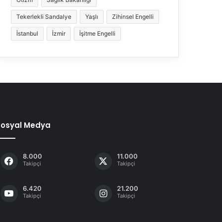
Tekerlekli Sandalye
Yaşlı
Zihinsel Engelli
İstanbul
İzmir
İşitme Engelli
Sosyal Medya
8.000
11.000
Takipçi
Takipçi
6.420
21.200
Takipçi
Takipçi