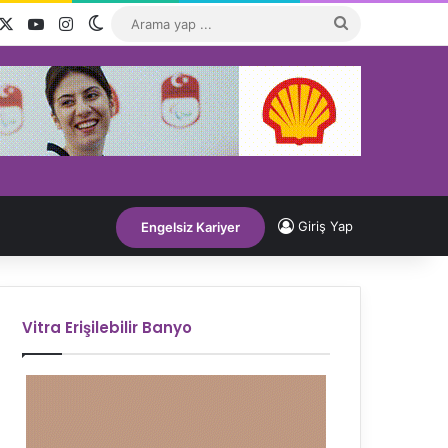
acebook
X
YouTube
Instagram
Dış görünümü değiştir
Arama
yap
...
Giriş Yap
Engelsiz Kariyer
Vitra Erişilebilir Banyo