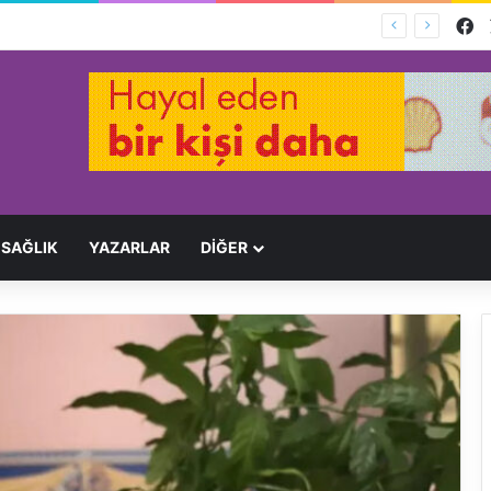
F
Ağır Yaralayan Şüpheli Tutuklandı
SAĞLIK
YAZARLAR
DİĞER