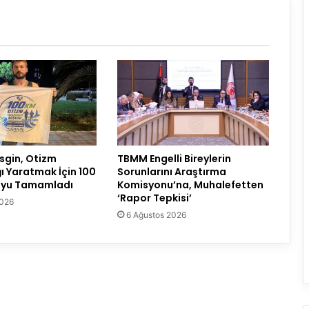
sgin, Otizm
TBMM Engelli Bireylerin
ğı Yaratmak İçin 100
Sorunlarını Araştırma
şuyu Tamamladı
Komisyonu’na, Muhalefetten
‘Rapor Tepkisi’
2026
6 Ağustos 2026