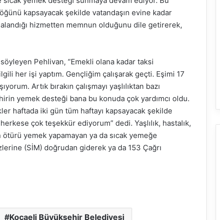
ere sıcak yemek desteği sunmaya devam ediyor. Bu
 öğünü kapsayacak şekilde vatandaşın evine kadar
aydalandığı hizmetten memnun olduğunu dile getirerek,
 söyleyen Pehlivan, “Emekli olana kadar taksi
ili her işi yaptım. Gençliğim çalışarak geçti. Eşimi 17
ıyorum. Artık bırakın çalışmayı yaşlılıktan bazı
hirin yemek desteği bana bu konuda çok yardımcı oldu.
er haftada iki gün tüm haftayı kapsayacak şekilde
erkese çok teşekkür ediyorum” dedi. Yaşlılık, hastalık,
dan ötürü yemek yapamayan ya da sıcak yemeğe
zlerine (SİM) doğrudan giderek ya da 153 Çağrı
Kocaeli Büyükşehir Belediyesi