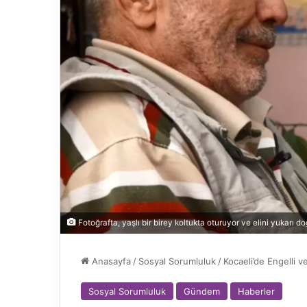
Fotoğrafta, yaşlı bir birey koltukta oturuyor ve elini yukarı doğ
Anasayfa
/
Sosyal Sorumluluk
/
Kocaeli’de Engelli 
Sosyal Sorumluluk
Gündem
Haberler