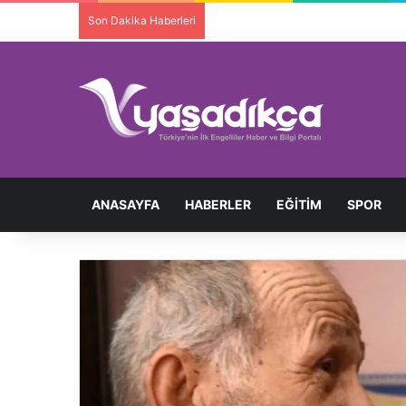
Son Dakika Haberleri
Ortopedik Engelli Bireyi Darbedip 
ANASAYFA
HABERLER
EĞITIM
SPOR