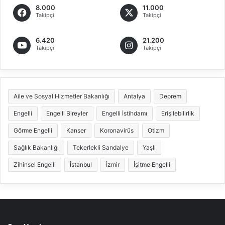
8.000
11.000
Takipçi
Takipçi
6.420
21.200
Takipçi
Takipçi
Aile ve Sosyal Hizmetler Bakanlığı
Antalya
Deprem
Engelli
Engelli Bireyler
Engelli İstihdamı
Erişilebilirlik
Görme Engelli
Kanser
Koronavirüs
Otizm
Sağlık Bakanlığı
Tekerlekli Sandalye
Yaşlı
Zihinsel Engelli
İstanbul
İzmir
İşitme Engelli