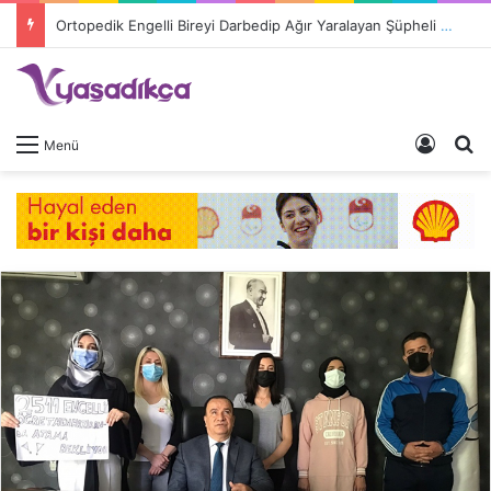
Ortopedik Engelli Bireyi Darbedip Ağır Yaralayan Şüpheli Tutuklandı
Giriş 
A
Menü