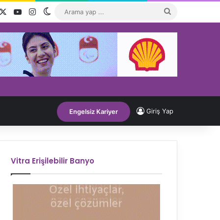
acebook
X
YouTube
Instagram
Dış görünümü değiştir
Arama
yap
...
Giriş Yap
Engelsiz Kariyer
Vitra Erişilebilir Banyo