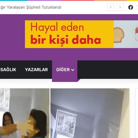
F
Ağır Yaralayan Şüpheli Tutuklandı
SAĞLIK
YAZARLAR
DİĞER