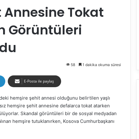
t Annesine Tokat
 Görüntüleri
ldu
58
1 dakika okuma süresi
E-Posta ile paylaş
eki hemşire şehit annesi olduğunu belirtilen yaşlı
nsız hemşire şehit annesine defalarca tokat atarken
lüyorlar. Skandal görüntüleri bir de sosyal medyadan
 alınan hemşire tutuklanırken, Kosova Cumhurbaşkanı