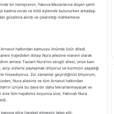
vinde bir hemşirenin, Yakova Mezarlarına düşen şehit
aşlı kadına vuran ve kötü eylemde bulunurken arkadaşı
dan gözaltına alındı ve çıkarıldığı mahkemece
 Arnavut halkından kamuoyu önünde özür diledi.
manevi trajediden dolayı Nura ailesine manevi olarak
inin annesi Taulant Nura’nın sevgili ailesi, onun kanı
acıyı sizlerle paylaşmak istiyoruz ve kızımızın yaşadığı
kte hissediyoruz. Zor zamanlar geçirdiğinizi biliyorum,
sizden, Nura ailesine ve tüm Arnavut halkından
lah’ın izniyle bu dava bir daha tekrarlanmayacak ve
yı size tüm hayatımız boyunca size, Yakovalı Nura
edi.
 kanuna göre hareket etmesini talep etti.