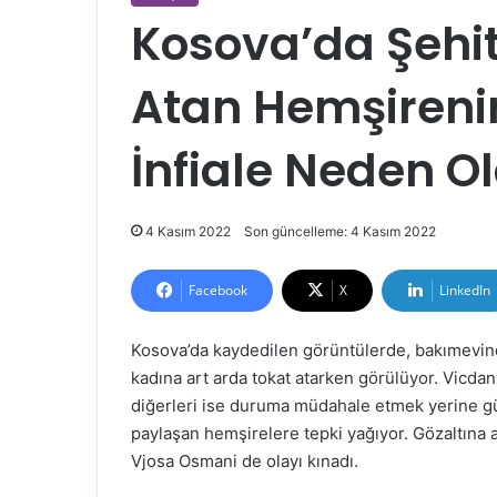
Kosova’da Şehi
Atan Hemşirenin
İnfiale Neden O
4 Kasım 2022
Son güncelleme: 4 Kasım 2022
Facebook
X
LinkedIn
Kosova’da kaydedilen görüntülerde, bakımevind
kadına art arda tokat atarken görülüyor. Vicda
diğerleri ise duruma müdahale etmek yerine gü
paylaşan hemşirelere tepki yağıyor. Gözaltına
Vjosa Osmani de olayı kınadı.