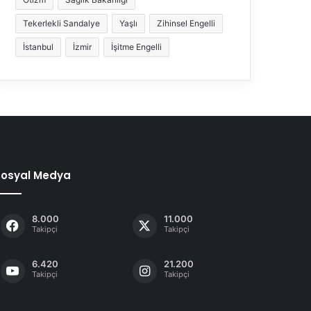
Tekerlekli Sandalye
Yaşlı
Zihinsel Engelli
İstanbul
İzmir
İşitme Engelli
Sosyal Medya
8.000
11.000
Takipçi
Takipçi
6.420
21.200
Takipçi
Takipçi