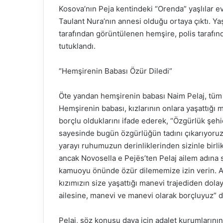
Kosova’nın Peja kentindeki “Orenda” yaşlılar e
Taulant Nura’nın annesi olduğu ortaya çıktı. Y
tarafından görüntülenen hemşire, polis tarafın
tutuklandı.
“Hemşirenin Babası Özür Diledi”
Öte yandan hemşirenin babası Naim Pelaj, tüm
Hemşirenin babası, kızlarının onlara yaşattığı 
borçlu olduklarını ifade ederek, “Özgürlük şehid
sayesinde bugün özgürlüğün tadını çıkarıyoruz, 
yarayı ruhumuzun derinliklerinden sizinle birli
ancak Novosella e Pejës’ten Pelaj ailem adına 
kamuoyu önünde özür dilememize izin verin. Al
kızımızın size yaşattığı manevi trajediden dola
ailesine, manevi ve manevi olarak borçluyuz” d
Pelaj, söz konusu dava için adalet kurumlarının