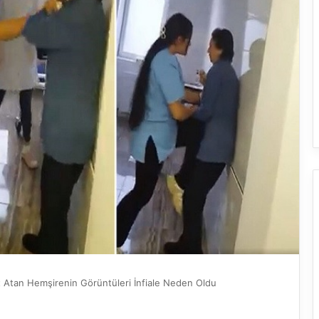
 Atan Hemşirenin Görüntüleri İnfiale Neden Oldu