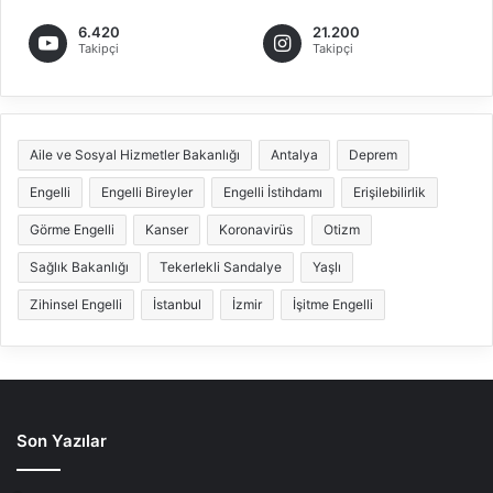
6.420
21.200
Takipçi
Takipçi
Aile ve Sosyal Hizmetler Bakanlığı
Antalya
Deprem
Engelli
Engelli Bireyler
Engelli İstihdamı
Erişilebilirlik
Görme Engelli
Kanser
Koronavirüs
Otizm
Sağlık Bakanlığı
Tekerlekli Sandalye
Yaşlı
Zihinsel Engelli
İstanbul
İzmir
İşitme Engelli
Son Yazılar