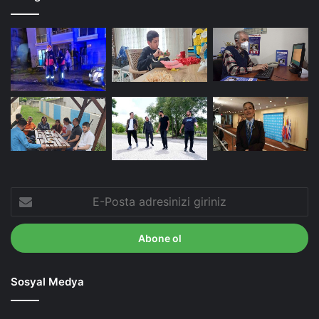
E-
Posta
adresinizi
giriniz
Sosyal Medya