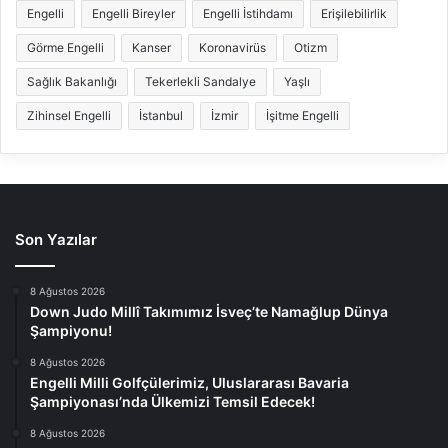
Engelli
Engelli Bireyler
Engelli İstihdamı
Erişilebilirlik
Görme Engelli
Kanser
Koronavirüs
Otizm
Sağlık Bakanlığı
Tekerlekli Sandalye
Yaşlı
Zihinsel Engelli
İstanbul
İzmir
İşitme Engelli
Son Yazılar
8 Ağustos 2026
Down Judo Millî Takımımız İsveç’te Namağlup Dünya
Şampiyonu!
8 Ağustos 2026
Engelli Milli Golfçülerimiz, Uluslararası Bavaria
Şampiyonası’nda Ülkemizi Temsil Edecek!
8 Ağustos 2026