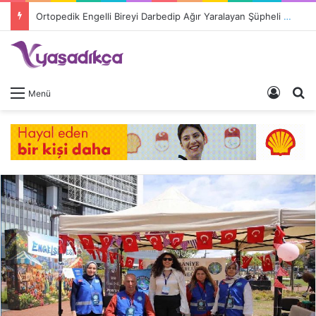
Ortopedik Engelli Bireyi Darbedip Ağır Yaralayan Şüpheli Tutuklandı
Giriş 
A
Menü