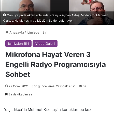
Canlı yayında ekran kolajında sırasıyla Ayhan Aktaş, Moderatör Mehmet
Kızıltaş, Haluk Kesim ve Müslüm Söyler bulunuyor.
Anasayfa
/
İçimizden Biri
İçimizden Biri
Video Galeri
Mikrofona Hayat Veren 3
Engelli Radyo Programcısıyla
Sohbet
22 Ocak 2021
Son güncelleme: 22 Ocak 2021
57
Bir dakikadan az
Yaşadıkça’da Mehmet Kızıltaş’ın konukları bu kez