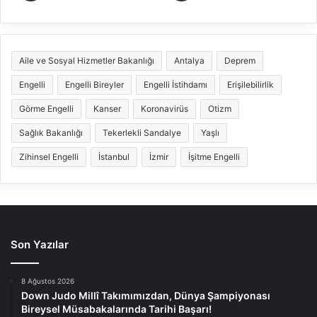
Aile ve Sosyal Hizmetler Bakanlığı
Antalya
Deprem
Engelli
Engelli Bireyler
Engelli İstihdamı
Erişilebilirlik
Görme Engelli
Kanser
Koronavirüs
Otizm
Sağlık Bakanlığı
Tekerlekli Sandalye
Yaşlı
Zihinsel Engelli
İstanbul
İzmir
İşitme Engelli
Son Yazılar
8 Ağustos 2026
Down Judo Millî Takımımızdan, Dünya Şampiyonası
Bireysel Müsabakalarında Tarihi Başarı!