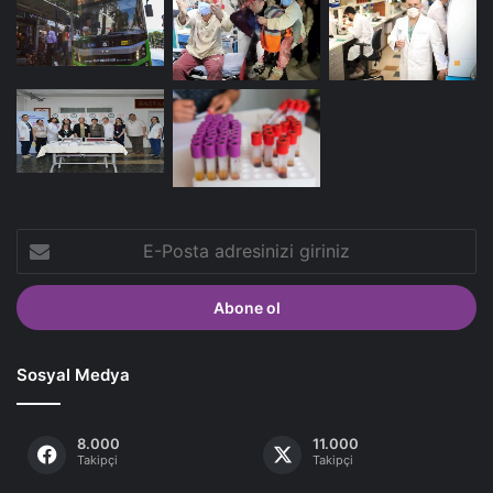
E-
Posta
adresinizi
giriniz
Sosyal Medya
8.000
11.000
Takipçi
Takipçi