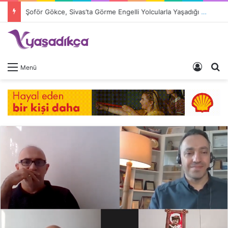
Şoför Gökce, Sivas’ta Görme Engelli Yolcularla Yaşadığı Tartışmayı Anlattı
Giriş 
A
Menü