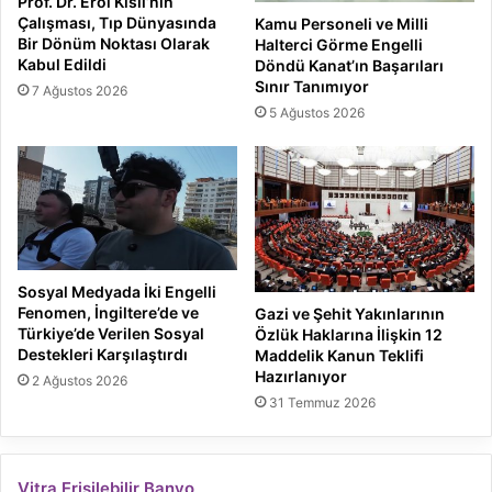
Prof. Dr. Erol Kisli’nin
Çalışması, Tıp Dünyasında
Kamu Personeli ve Milli
Bir Dönüm Noktası Olarak
Halterci Görme Engelli
Kabul Edildi
Döndü Kanat’ın Başarıları
Sınır Tanımıyor
7 Ağustos 2026
5 Ağustos 2026
Sosyal Medyada İki Engelli
Fenomen, İngiltere’de ve
Gazi ve Şehit Yakınlarının
Türkiye’de Verilen Sosyal
Özlük Haklarına İlişkin 12
Destekleri Karşılaştırdı
Maddelik Kanun Teklifi
Hazırlanıyor
2 Ağustos 2026
31 Temmuz 2026
Vitra Erişilebilir Banyo