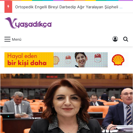
Ortopedik Engelli Bireyi Darbedip Ağır Yaralayan Şüpheli Tutuklandı
Giriş 
A
Menü