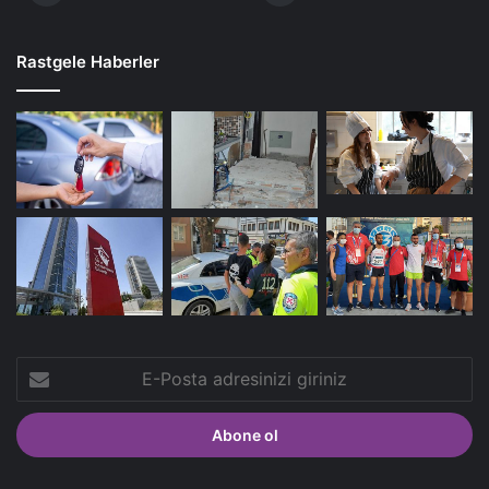
Rastgele Haberler
E-
Posta
adresinizi
giriniz