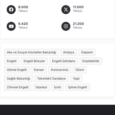
8.000
11.000
Takipçi
Takipçi
6.420
21.200
Takipçi
Takipçi
Aile ve Sosyal Hizmetler Bakanlığı
Antalya
Deprem
Engelli
Engelli Bireyler
Engelli İstihdamı
Erişilebilirlik
Görme Engelli
Kanser
Koronavirüs
Otizm
Sağlık Bakanlığı
Tekerlekli Sandalye
Yaşlı
Zihinsel Engelli
İstanbul
İzmir
İşitme Engelli