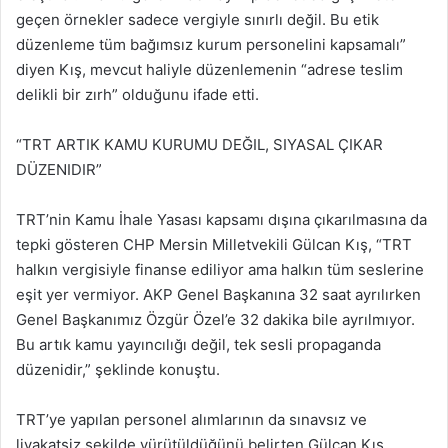
geçen örnekler sadece vergiyle sınırlı değil. Bu etik
düzenleme tüm bağımsız kurum personelini kapsamalı”
diyen Kış, mevcut haliyle düzenlemenin “adrese teslim
delikli bir zırh” olduğunu ifade etti.
“TRT ARTIK KAMU KURUMU DEĞIL, SIYASAL ÇIKAR
DÜZENIDIR”
TRT’nin Kamu İhale Yasası kapsamı dışına çıkarılmasına da
tepki gösteren CHP Mersin Milletvekili Gülcan Kış, “TRT
halkın vergisiyle finanse ediliyor ama halkın tüm seslerine
eşit yer vermiyor. AKP Genel Başkanına 32 saat ayrılırken
Genel Başkanımız Özgür Özel’e 32 dakika bile ayrılmıyor.
Bu artık kamu yayıncılığı değil, tek sesli propaganda
düzenidir,” şeklinde konuştu.
TRT’ye yapılan personel alımlarının da sınavsız ve
liyakatsiz şekilde yürütüldüğünü belirten Gülcan Kış,