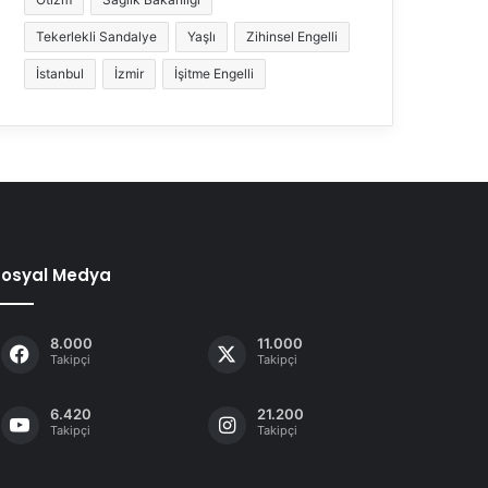
Tekerlekli Sandalye
Yaşlı
Zihinsel Engelli
İstanbul
İzmir
İşitme Engelli
Sosyal Medya
8.000
11.000
Takipçi
Takipçi
6.420
21.200
Takipçi
Takipçi