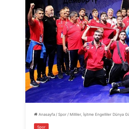
Anasayfa
/
Spor
/
Milliler, İşitme Engelliler Dünya
Spor