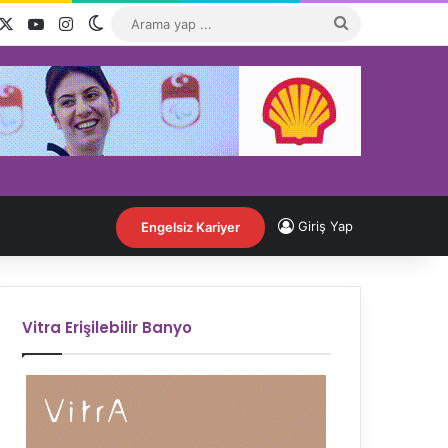
acebook
X
YouTube
Instagram
Dış görünümü değiştir
Arama
yap
...
Giriş Yap
Engelsiz Kariyer
Vitra Erişilebilir Banyo