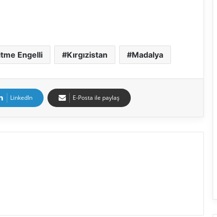
itme Engelli
Kırgızistan
Madalya
LinkedIn
E-Posta ile paylaş