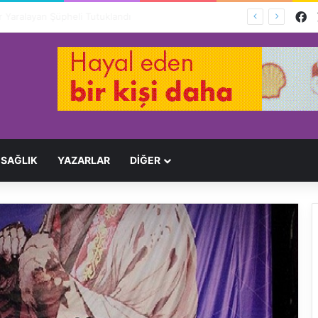
F
Ağır Yaralayan Şüpheli Tutuklandı
SAĞLIK
YAZARLAR
DİĞER