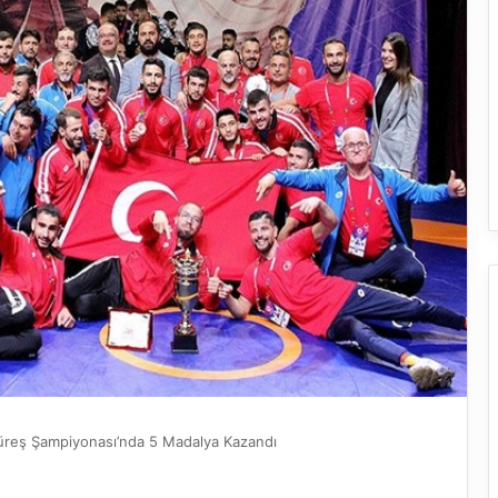
 Güreş Şampiyonası’nda 5 Madalya Kazandı