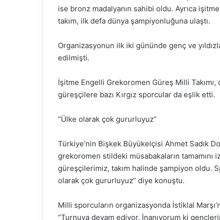
ise bronz madalyanın sahibi oldu. Ayrıca işitme
takım, ilk defa dünya şampiyonluğuna ulaştı.
Organizasyonun ilk iki gününde genç ve yıldız
edilmişti.
İşitme Engelli Grekoromen Güreş Milli Takımı, d
güreşçilere bazı Kırgız sporcular da eşlik etti.
“Ülke olarak çok gururluyuz”
Türkiye’nin Bişkek Büyükelçisi Ahmet Sadık D
grekoromen stildeki müsabakaların tamamını i
güreşçilerimiz, takım halinde şampiyon oldu. S
olarak çok gururluyuz” diye konuştu.
Milli sporcuların organizasyonda İstiklal Marşı
“Turnuva devam ediyor. İnanıyorum ki gençler