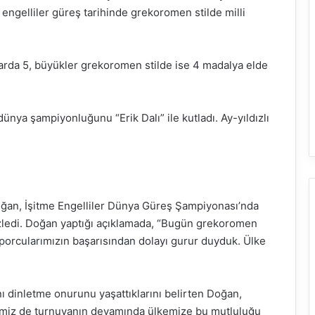
 engelliler güreş tarihinde grekoromen stilde milli
larda 5, büyükler grekoromen stilde ise 4 madalya elde
ünya şampiyonluğunu “Erik Dalı” ile kutladı. Ay-yıldızlı
oğan, İşitme Engelliler Dünya Güreş Şampiyonası’nda
zledi. Doğan yaptığı açıklamada, “Bugün grekoromen
porcularımızın başarısından dolayı gurur duyduk. Ülke
’nı dinletme onurunu yaşattıklarını belirten Doğan,
imiz de turnuvanın devamında ülkemize bu mutluluğu