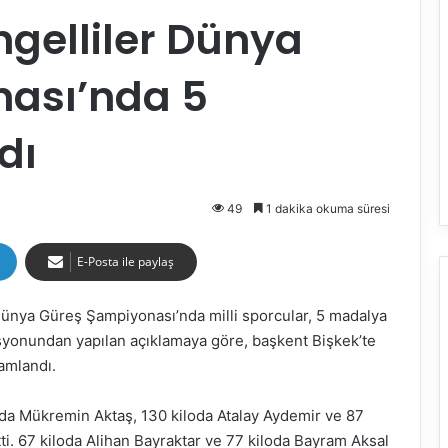
Engelliler Dünya
ası’nda 5
dı
49
1 dakika okuma süresi
E-Posta ile paylaş
 Dünya Güreş Şampiyonası’nda milli sporcular, 5 madalya
asyonundan yapılan açıklamaya göre, başkent Bişkek’te
amlandı.
da Mükremin Aktaş, 130 kiloda Atalay Aydemir ve 87
ti. 67 kiloda Alihan Bayraktar ve 77 kiloda Bayram Aksal