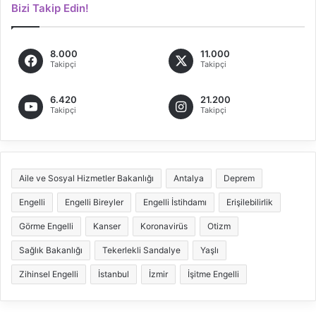
Bizi Takip Edin!
8.000
11.000
Takipçi
Takipçi
6.420
21.200
Takipçi
Takipçi
Aile ve Sosyal Hizmetler Bakanlığı
Antalya
Deprem
Engelli
Engelli Bireyler
Engelli İstihdamı
Erişilebilirlik
Görme Engelli
Kanser
Koronavirüs
Otizm
Sağlık Bakanlığı
Tekerlekli Sandalye
Yaşlı
Zihinsel Engelli
İstanbul
İzmir
İşitme Engelli