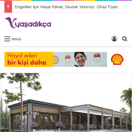
Engelliler İçin Hayat Pahalı, Destek Yetersiz: Cihaz Fiyatları 9 Kat Arttı, Devlet Katkısı Eriyor
Giriş 
A
Menü