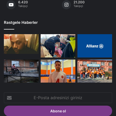
6.420
21.200
Takipçi
Takipçi
Rastgele Haberler
E-
Posta
adresinizi
giriniz