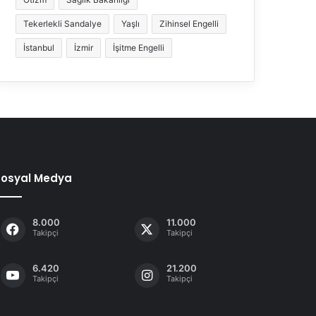
Tekerlekli Sandalye
Yaşlı
Zihinsel Engelli
İstanbul
İzmir
İşitme Engelli
Sosyal Medya
8.000
11.000
Takipçi
Takipçi
6.420
21.200
Takipçi
Takipçi