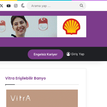
acebook
X
YouTube
Instagram
Dış görünümü değiştir
Arama
yap
...
Giriş Yap
Engelsiz Kariyer
Vitra Erişilebilir Banyo