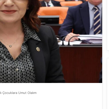
’lı Çocuklara Umut Olalım