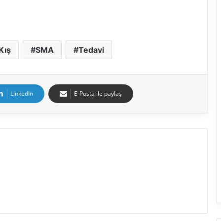
Kış
SMA
Tedavi
LinkedIn
E-Posta ile paylaş