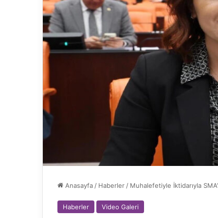
Anasayfa
/
Haberler
/
Muhalefetiyle İktidarıyla SMA
Haberler
Video Galeri