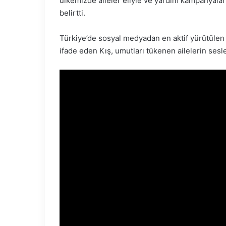
ülkemizde aileler eliyle ve yardım kampanyalar
belirtti.
Türkiye’de sosyal medyadan en aktif yürütüle
ifade eden Kış, umutları tükenen ailelerin sesl