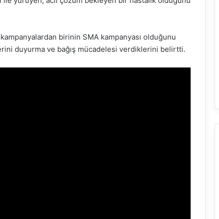
ı ile yürüyen, acil çözüm bekleyen bir hastalık olduğunu
n kampanyalardan birinin SMA kampanyası olduğunu
erini duyurma ve bağış mücadelesi verdiklerini belirtti.