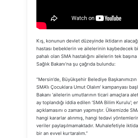
Kış, konunun devlet düzeyinde iktidarın alaca
hastası bebeklerin ve ailelerinin kaybedecek bir
pahalı olan SMA hastalığını ailelerin tek başı
Sağlık Bakanı’na şu çağrıda bulundu:
“Mersin’de, Büyükşehir Belediye Başkanımızın ça
SMA’lı Çocuklara Umut Olalım’ kampanyası başla
Bakanı ‘ailelerin umutlarının ticari amaçlara a
ay toplandığı iddia edilen ‘SMA Bilim Kurulu’;
açıklamasını o zaman yapmıştır. Ülkemizde SMA
hangi kararlar alınmış, hangi tedavi yöntemlerin
veriler paylaşılmamaktadır. Muhalefetiyle iktida
bir an evvel kurtaralım.”