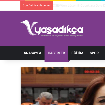
Son Dakika Haberleri
Ortopedik Engelli Bireyi Darbedip 
ANASAYFA
HABERLER
EĞITIM
SPOR