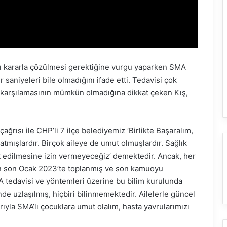
ğı kararla çözülmesi gerektiğine vurgu yaparken SMA
 saniyeleri bile olmadığını ifade etti. Tedavisi çok
na karşılamasının mümkün olmadığına dikkat çeken Kış,
ğrısı ile CHP’li 7 ilçe belediyemiz ‘Birlikte Başaralım,
tmışlardır. Birçok aileye de umut olmuşlardır. Sağlık
let edilmesine izin vermeyeceğiz’ demektedir. Ancak, her
 en son Ocak 2023’te toplanmış ve son kamuoyu
 tedavisi ve yöntemleri üzerine bu bilim kurulunda
de uzlaşılmış, hiçbiri bilinmemektedir. Ailelerle güncel
rıyla SMA’lı çocuklara umut olalım, hasta yavrularımızı