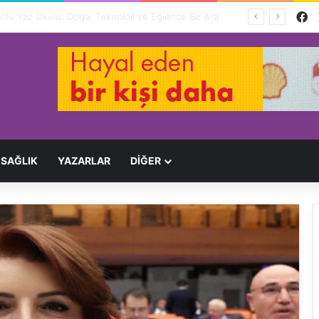
F
Ağır Yaralayan Şüpheli Tutuklandı
SAĞLIK
YAZARLAR
DİĞER