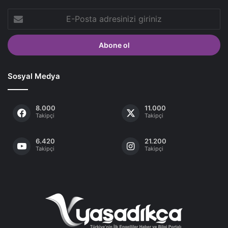
E-
Posta
adresinizi
giriniz
Sosyal Medya
8.000
11.000
Takipçi
Takipçi
6.420
21.200
Takipçi
Takipçi