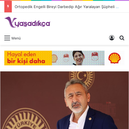
Ortopedik Engelli Bireyi Darbedip Ağır Yaralayan Şüpheli Tutuklandı
Giriş 
A
Menü