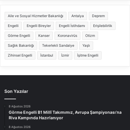
Aile ve Sosyal Hizmetler Bakanlığı
Antalya
Deprem
Engelli
Engelli Bireyler
Engelli İstihdamı
Erişilebilirlik
Görme Engelli
Kanser
Koronavirüs
Otizm
Sağlık Bakanlığı
Tekerlekli Sandalye
Yaşlı
Zihinsel Engelli
İstanbul
İzmir
İşitme Engelli
Son Yazılar
8 Ağustos 2026
Görme Engelli B1 Millî Takımımız, Avrupa Şampiyonası’na
Riva Kampında Hazırlanıyor
8 Ağustos 2026