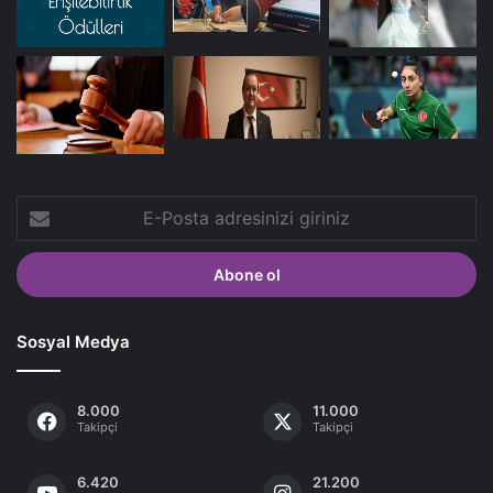
E-
Posta
adresinizi
giriniz
Sosyal Medya
8.000
11.000
Takipçi
Takipçi
6.420
21.200