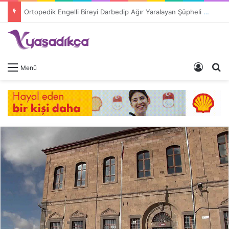
Ortopedik Engelli Bireyi Darbedip Ağır Yaralayan Şüpheli Tutuklandı
Giriş 
A
Menü