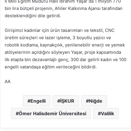
İl Milli Eğitim Müdürü Halil İbrahim Yaşar da 1 milyon 770
bin lira bütçeli projenin, Ahiler Kalkınma Ajansı tarafından
desteklendiğini dile getirdi.
Girişimci kadınlar için ürün tasarımları ve tekstil, CNC
üretim süreçleri ve lazer işleme, 3 boyutlu yazıcı ve
robotik kodlama, kaynakçılık, yenilenebilir enerji ve yemek
atölyelerinin açıldığını söyleyen Yaşar, proje kapsamında
ilk etapta bin dezavantajlı genç, 300 dar gelirli kadın ve 100
engelli vatandaşa eğitim verileceğini bildirdi.
AA
Engelli
İŞKUR
Niğde
Ömer Halisdemir Üniversitesi
Valilik