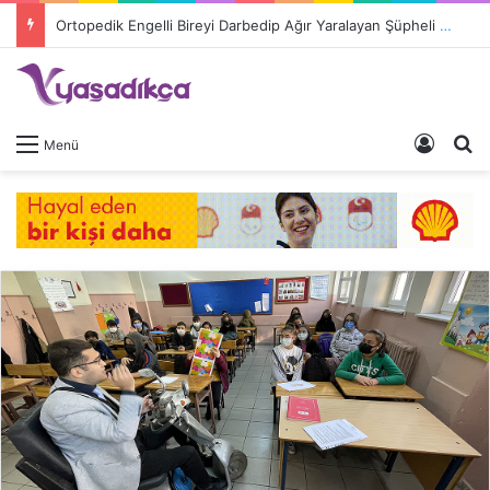
Ortopedik Engelli Bireyi Darbedip Ağır Yaralayan Şüpheli Tutuklandı
Giriş 
A
Menü