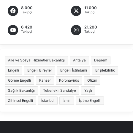
8.000
11.000
Takipçi
Takipçi
6.420
21.200
Takipçi
Takipçi
Aile ve Sosyal Hizmetler Bakanlığı
Antalya
Deprem
Engelli
Engelli Bireyler
Engelli İstihdamı
Erişilebilirlik
Görme Engelli
Kanser
Koronavirüs
Otizm
Sağlık Bakanlığı
Tekerlekli Sandalye
Yaşlı
Zihinsel Engelli
İstanbul
İzmir
İşitme Engelli