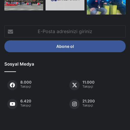
E-
Posta
adresinizi
giriniz
Sosyal Medya
8.000
11.000
Takipçi
Takipçi
6.420
21.200
Takipçi
Takipçi