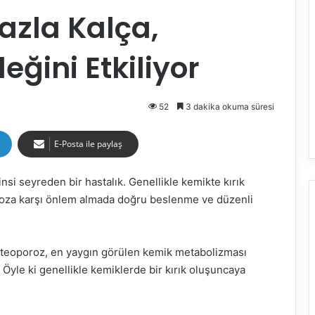
azla Kalça,
eğini Etkiliyor
52
3 dakika okuma süresi
E-Posta ile paylaş
nsi seyreden bir hastalık. Genellikle kemikte kırık
za karşı önlem almada doğru beslenme ve düzenli
osteoporoz, en yaygın görülen kemik metabolizması
. Öyle ki genellikle kemiklerde bir kırık oluşuncaya