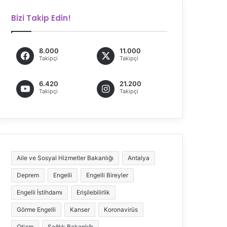
Bizi Takip Edin!
8.000
11.000
Takipçi
Takipçi
6.420
21.200
Takipçi
Takipçi
Aile ve Sosyal Hizmetler Bakanlığı
Antalya
Deprem
Engelli
Engelli Bireyler
Engelli İstihdamı
Erişilebilirlik
Görme Engelli
Kanser
Koronavirüs
Otizm
Sağlık Bakanlığı