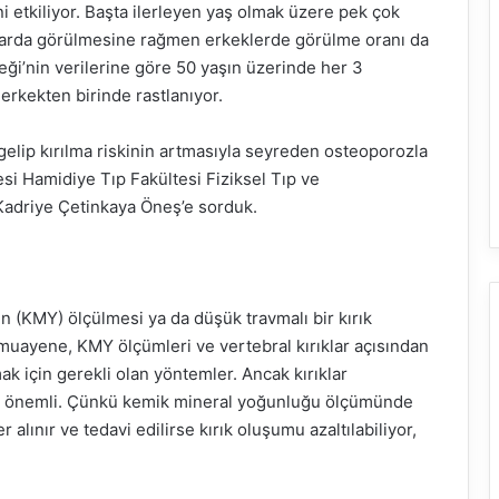
i etkiliyor. Başta ilerleyen yaş olmak üzere pek çok
ınlarda görülmesine rağmen erkeklerde görülme oranı da
ği’nin verilerine göre 50 yaşın üzerinde her 3
erkekten birinde rastlanıyor.
gelip kırılma riskinin artmasıyla seyreden osteoporozla
tesi Hamidiye Tıp Fakültesi Fiziksel Tıp ve
 Kadriye Çetinkaya Öneş’e sorduk.
 (KMY) ölçülmesi ya da düşük travmalı bir kırık
ik muayene, KMY ölçümleri ve vertebral kırıklar açısından
k için gerekli olan yöntemler. Ancak kırıklar
k önemli. Çünkü kemik mineral yoğunluğu ölçümünde
 alınır ve tedavi edilirse kırık oluşumu azaltılabiliyor,