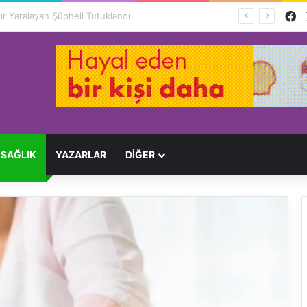
F
Ağır Yaralayan Şüpheli Tutuklandı
SAĞLIK
YAZARLAR
DİĞER