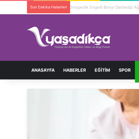
Son Dakika Haberleri
Ortopedik Engelli Bireyi Darbedip 
ANASAYFA
HABERLER
EĞITIM
SPOR