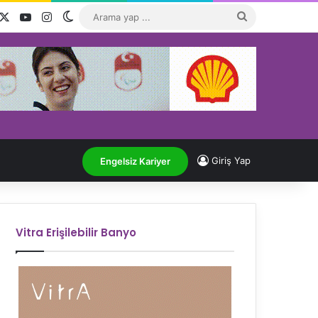
acebook
X
YouTube
Instagram
Dış görünümü değiştir
Arama
yap
...
Giriş Yap
Engelsiz Kariyer
Vitra Erişilebilir Banyo