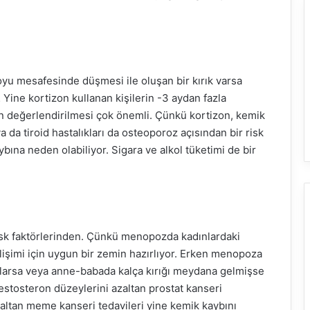
boyu mesafesinde düşmesi ile oluşan bir kırık varsa
Yine kortizon kullanan kişilerin -3 aydan fazla
n değerlendirilmesi çok önemli. Çünkü kortizon, kemik
 ya da tiroid hastalıkları da osteoporoz açısından bir risk
bına neden olabiliyor. Sigara ve alkol tüketimi de bir
sk faktörlerinden. Çünkü menopozda kadınlardaki
işimi için uygun bir zemin hazırlıyor. Erken menopoza
ışlarsa veya anne-babada kalça kırığı meydana gelmişse
estosteron düzeylerini azaltan prostat kanseri
zaltan meme kanseri tedavileri yine kemik kaybını