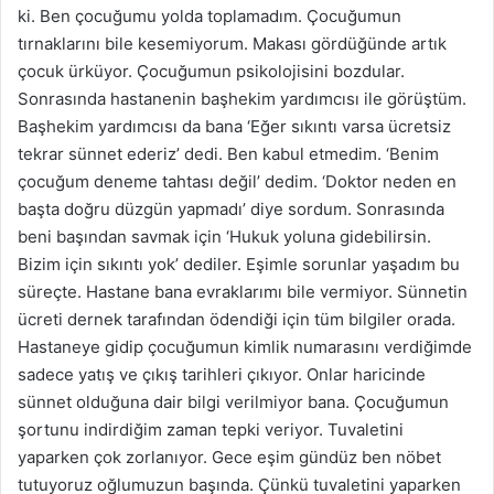
ki. Ben çocuğumu yolda toplamadım. Çocuğumun
tırnaklarını bile kesemiyorum. Makası gördüğünde artık
çocuk ürküyor. Çocuğumun psikolojisini bozdular.
Sonrasında hastanenin başhekim yardımcısı ile görüştüm.
Başhekim yardımcısı da bana ‘Eğer sıkıntı varsa ücretsiz
tekrar sünnet ederiz’ dedi. Ben kabul etmedim. ‘Benim
çocuğum deneme tahtası değil’ dedim. ‘Doktor neden en
başta doğru düzgün yapmadı’ diye sordum. Sonrasında
beni başından savmak için ‘Hukuk yoluna gidebilirsin.
Bizim için sıkıntı yok’ dediler. Eşimle sorunlar yaşadım bu
süreçte. Hastane bana evraklarımı bile vermiyor. Sünnetin
ücreti dernek tarafından ödendiği için tüm bilgiler orada.
Hastaneye gidip çocuğumun kimlik numarasını verdiğimde
sadece yatış ve çıkış tarihleri çıkıyor. Onlar haricinde
sünnet olduğuna dair bilgi verilmiyor bana. Çocuğumun
şortunu indirdiğim zaman tepki veriyor. Tuvaletini
yaparken çok zorlanıyor. Gece eşim gündüz ben nöbet
tutuyoruz oğlumuzun başında. Çünkü tuvaletini yaparken