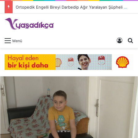
Ortopedik Engelli Bireyi Darbedip Ağır Yaralayan Şüpheli Tutuklandı
Giriş 
A
Menü