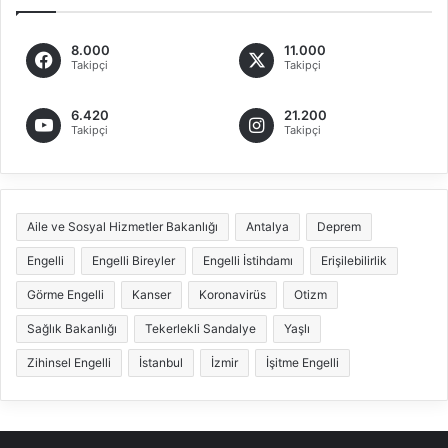
8.000
11.000
Takipçi
Takipçi
6.420
21.200
Takipçi
Takipçi
Aile ve Sosyal Hizmetler Bakanlığı
Antalya
Deprem
Engelli
Engelli Bireyler
Engelli İstihdamı
Erişilebilirlik
Görme Engelli
Kanser
Koronavirüs
Otizm
Sağlık Bakanlığı
Tekerlekli Sandalye
Yaşlı
Zihinsel Engelli
İstanbul
İzmir
İşitme Engelli