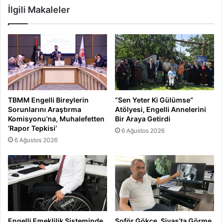
İlgili Makaleler
TBMM Engelli Bireylerin
“Sen Yeter Ki Gülümse”
Sorunlarını Araştırma
Atölyesi, Engelli Annelerini
Komisyonu’na, Muhalefetten
Bir Araya Getirdi
‘Rapor Tepkisi’
6 Ağustos 2026
6 Ağustos 2026
Engelli Emeklilik Sisteminde
Şoför Gökce, Sivas’ta Görme