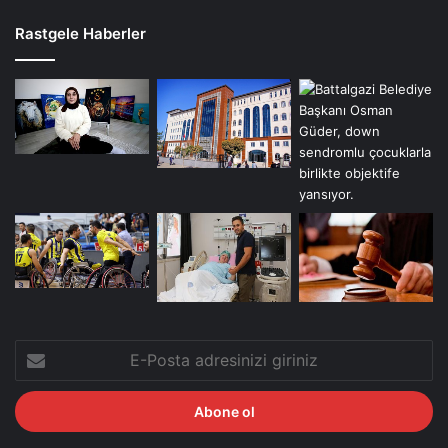
Rastgele Haberler
E-
Posta
adresinizi
giriniz