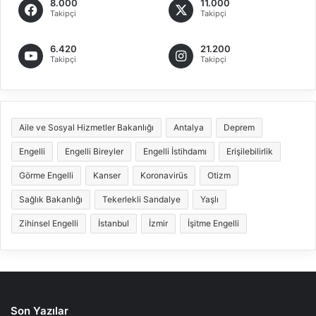
8.000
11.000
Takipçi
Takipçi
6.420
21.200
Takipçi
Takipçi
Aile ve Sosyal Hizmetler Bakanlığı
Antalya
Deprem
Engelli
Engelli Bireyler
Engelli İstihdamı
Erişilebilirlik
Görme Engelli
Kanser
Koronavirüs
Otizm
Sağlık Bakanlığı
Tekerlekli Sandalye
Yaşlı
Zihinsel Engelli
İstanbul
İzmir
İşitme Engelli
Son Yazılar