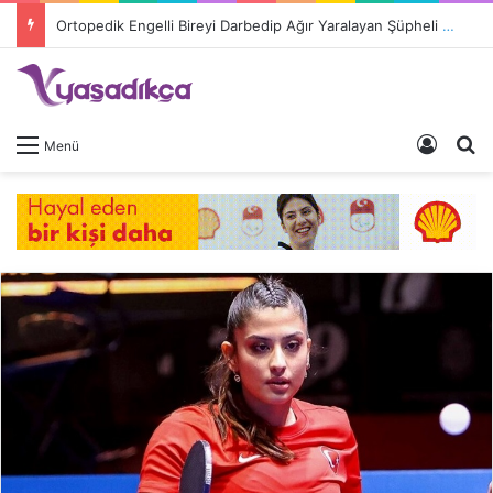
Ortopedik Engelli Bireyi Darbedip Ağır Yaralayan Şüpheli Tutuklandı
Giriş 
A
Menü